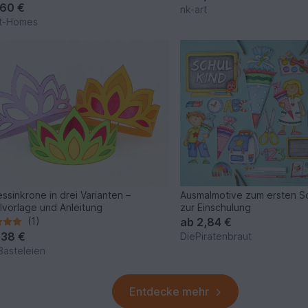
,60 €
nk-art
put-Homes
essinkrone in drei Varianten –
Ausmalmotive zum ersten S
lvorlage und Anleitung
zur Einschulung
(1)
ab
2,84 €
,38 €
DiePiratenbraut
Basteleien
Entdecke mehr