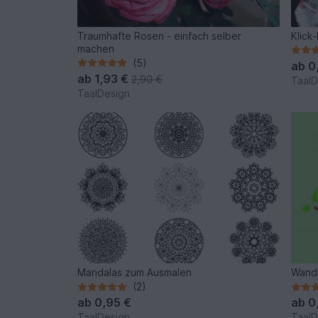
Traumhafte Rosen - einfach selber
Klick
machen
(5)
ab
0
ab
1,93 €
2,90 €
TaalD
TaalDesign
Mandalas zum Ausmalen
Wand
(2)
ab
0,95 €
ab
0
TaalDesign
TaalD