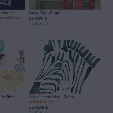
eien für
Washi-Tape-Regal
te und A6-
ab
1,90 €
TaalDesign
de Elfen
Schablonenmotive - Zebra
(1)
ab
0,95 €
TaalDesign