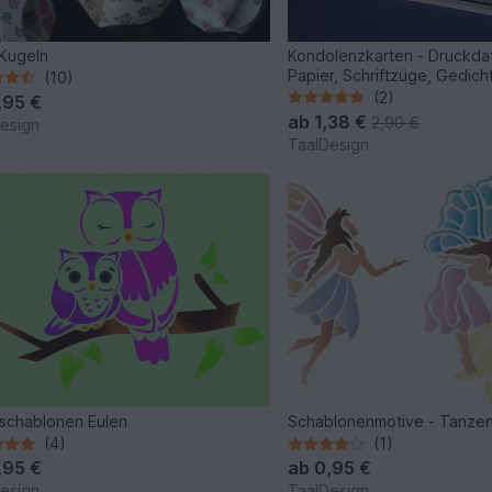
-Kugeln
Kondolenzkarten - Druckdat
Papier, Schriftzüge, Gedich
(10)
Karten
(2)
,95 €
ab
1,38 €
2,90 €
esign
TaalDesign
schablonen Eulen
Schablonenmotive - Tanzen
(4)
(1)
,95 €
ab
0,95 €
esign
TaalDesign