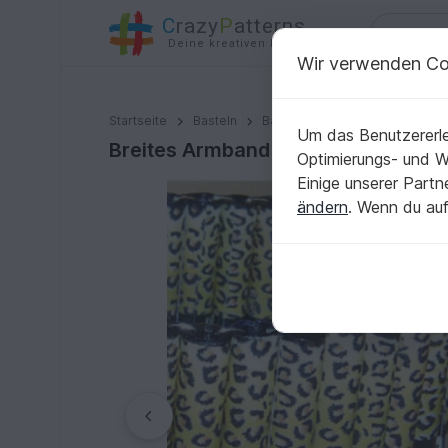
C
razy
P
atterns
Deine kreativen Ideen
Wir verwenden Co
Breites Armband aus Papierperlen
Startseite
Basteln
Basteln mit Papier
Papier -
Um das Benutzererle
Breites Armband aus Papierperlen
Optimierungs- und 
Einige unserer Part
ändern
. Wenn du auf