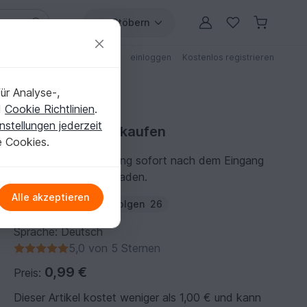
Stöbern
ungen
Anleitungen mit Rabatt
einloggen
Kostenlos registrieren
ür Analyse-,
d
Cookie Richtlinien
.
nstellungen jederzeit
Bastelanleitung kaufen
e Cookies.
Du kannst die Anleitung sofort nach dem Eingang
der Zahlung herunterladen.
Alle akzeptieren
Autor:
TaalDesign
Folgen
26
Sprache: Deutsch
5,0 von 5 Sternen
0,99 €
Preis:
Dieser Artikel kostet weniger als 1,00 € und kann