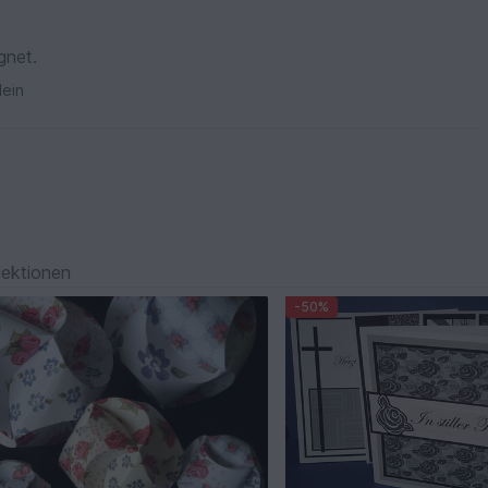
gnet.
ein
lektionen
-50%