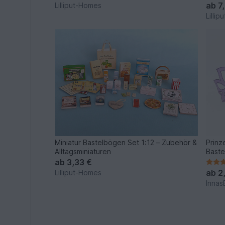
ab
7
Lilliput-Homes
Lilli
Miniatur Bastelbögen Set 1:12 – Zubehör &
Prinz
Alltagsminiaturen
Baste
ab
3,33 €
ab
2
Lilliput-Homes
Innas