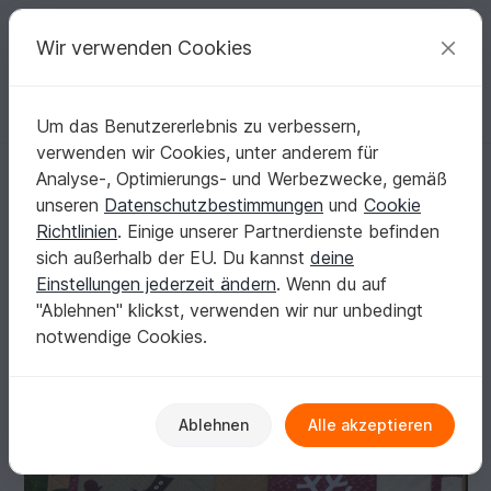
C
razy
P
atterns
Deine kreativen Ideen
Wir verwenden Cookies
Um das Benutzererlebnis zu verbessern,
Deutsch | € (EUR)
einloggen
Kostenlos registrieren
verwenden wir Cookies, unter anderem für
Patchwork Kniedecke "Dreaming of a white Winter"
Startseite
Nähen
Festlichkeiten
Weihnachten
Analyse-, Optimierungs- und Werbezwecke, gemäß
Patchwork Kniedecke "Dreaming of a white
unseren
Datenschutzbestimmungen
und
Cookie
Winter"
Richtlinien
. Einige unserer Partnerdienste befinden
sich außerhalb der EU. Du kannst
deine
Einstellungen jederzeit ändern
. Wenn du auf
"Ablehnen" klickst, verwenden wir nur unbedingt
notwendige Cookies.
Ablehnen
Alle akzeptieren