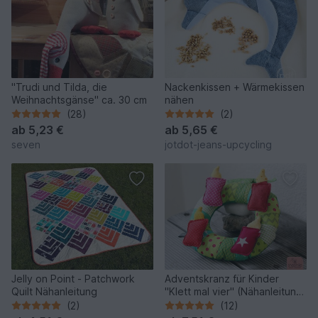
"Trudi und Tilda, die
Nackenkissen + Wärmekissen
Weihnachtsgänse" ca. 30 cm
nähen
(28)
(2)
ab
5,23 €
ab
5,65 €
seven
jotdot-jeans-upcycling
Jelly on Point - Patchwork
Adventskranz für Kinder
Quilt Nähanleitung
"Klett mal vier" (Nähanleitung
& Schnittmuster)
(2)
(12)