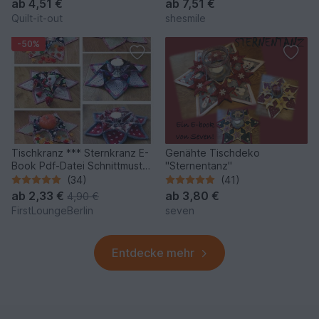
ab
4,51 €
ab
7,51 €
Quilt-it-out
shesmile
-50%
Tischkranz *** Sternkranz E-
Genähte Tischdeko
Book Pdf-Datei Schnittmuster
"Sternentanz"
und Nähanleitung in 5 Größen
(34)
(41)
von firstloungeberlin
ab
2,33 €
ab
3,80 €
4,90 €
FirstLoungeBerlin
seven
Entdecke mehr