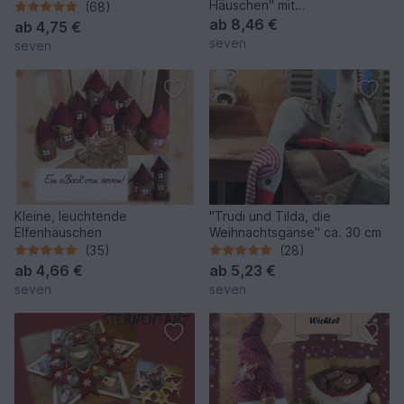
Häuschen" mit
(68)
herausziehbaren Schubladen
ab
8,46 €
ab
4,75 €
seven
seven
Kleine, leuchtende
"Trudi und Tilda, die
Elfenhäuschen
Weihnachtsgänse" ca. 30 cm
(35)
(28)
ab
4,66 €
ab
5,23 €
seven
seven