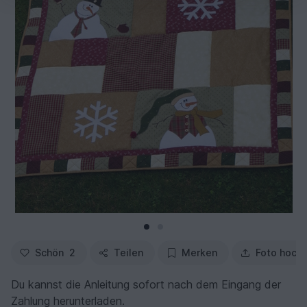
Schön
2
Teilen
Merken
Foto hoch
Du kannst die Anleitung sofort nach dem Eingang der
Zahlung herunterladen.