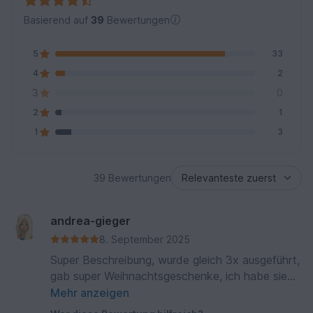
Basierend auf
39
Bewertungen
5
33
4
2
3
0
2
1
1
3
39 Bewertungen
andrea-gieger
8. September 2025
Super Beschreibung, wurde gleich 3x ausgeführt,
gab super Weihnachtsgeschenke, ich habe sie
mit Alpakawolle gearbeitet
Mehr anzeigen