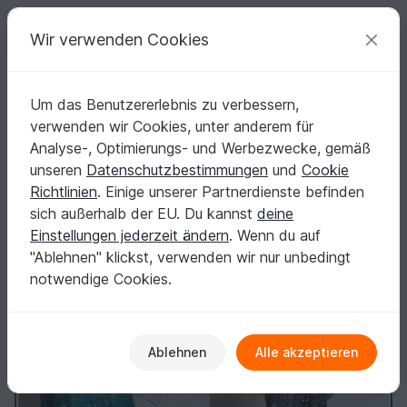
C
razy
P
atterns
Deine kreativen Ideen
Wir verwenden Cookies
Um das Benutzererlebnis zu verbessern,
Deutsch | € (EUR)
einloggen
Kostenlos registrieren
verwenden wir Cookies, unter anderem für
Stola "Cocktail " stricken mit 1 Woolly Hugs - BOBBEL
Startseite
Stricken
Schals
Weitere Schals
Analyse-, Optimierungs- und Werbezwecke, gemäß
Stola "Cocktail " stricken mit 1 Woolly Hugs -
unseren
Datenschutzbestimmungen
und
Cookie
BOBBEL
Richtlinien
. Einige unserer Partnerdienste befinden
sich außerhalb der EU. Du kannst
deine
Einstellungen jederzeit ändern
. Wenn du auf
"Ablehnen" klickst, verwenden wir nur unbedingt
notwendige Cookies.
Ablehnen
Alle akzeptieren