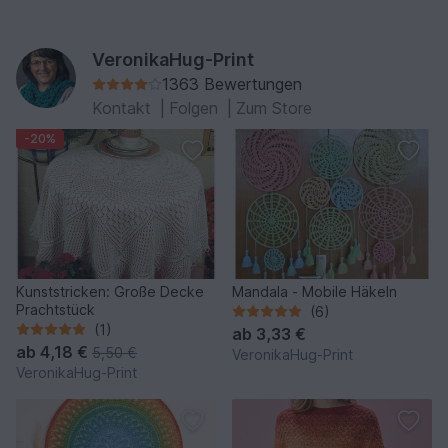
VeronikaHug-Print
1363 Bewertungen
Kontakt
|
Folgen
|
Zum Store
-20%
Kunststricken: Große Decke
Mandala - Mobile Häkeln
Prachtstück
(6)
(1)
ab
3,33 €
ab
4,18 €
5,50 €
VeronikaHug-Print
VeronikaHug-Print