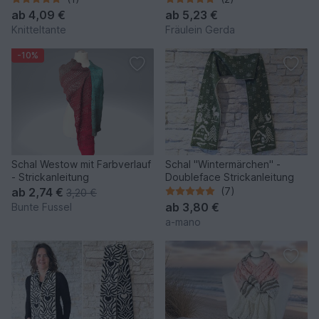
ab
4,09 €
ab
5,23 €
Knitteltante
Fräulein Gerda
-10%
Schal Westow mit Farbverlauf
Schal "Wintermärchen" -
- Strickanleitung
Doubleface Strickanleitung
ab
2,74 €
(7)
3,20 €
ab
3,80 €
Bunte Fussel
a-mano