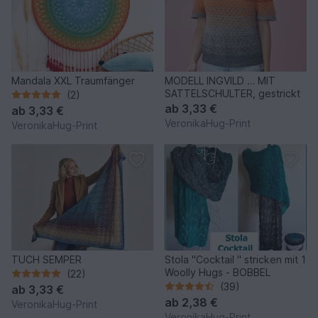
Mandala XXL Traumfänger
MODELL INGVILD … MIT
SATTELSCHULTER, gestrickt
(2)
ab
3,33 €
ab
3,33 €
VeronikaHug-Print
VeronikaHug-Print
TUCH SEMPER
Stola "Cocktail " stricken mit 1
Woolly Hugs - BOBBEL
(22)
(39)
ab
3,33 €
ab
2,38 €
VeronikaHug-Print
VeronikaHug-Print