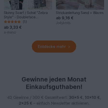
Skinny Scarf / Schal "Zebra
Strickanleitung Sand + Waves
Style" - Doubleface
ab
9,16 €
Strickanleitung
(1)
Jollyknits
ab
3,33 €
a-mano
Entdecke mehr
Gewinne jeden Monat
Einkaufsguthaben!
42 Gewinne / 300 € Gesamtwert:
30×5 €
,
10×10 €
,
2×25 €
– einfach Newsletter aktivieren.