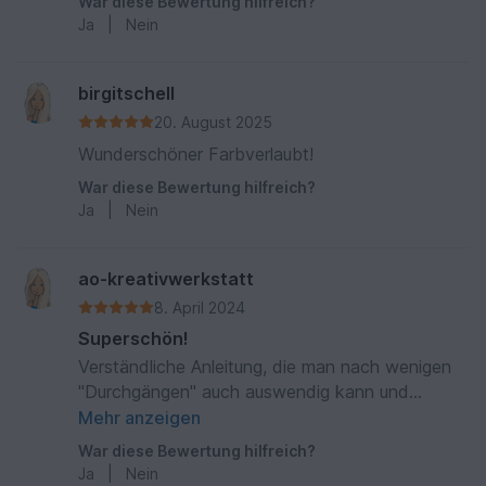
War diese Bewertung hilfreich?
Ja
|
Nein
birgitschell
20. August 2025
Wunderschöner Farbverlaubt!
War diese Bewertung hilfreich?
Ja
|
Nein
ao-kreativwerkstatt
8. April 2024
Superschön!
Verständliche Anleitung, die man nach wenigen
"Durchgängen" auch auswendig kann und
durchaus fernseh-tauglich ist.
Mehr anzeigen
War diese Bewertung hilfreich?
Ja
|
Nein