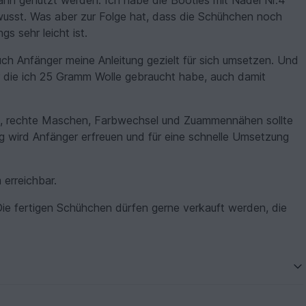
ann genutzt werden. Ich habe die Booties mit Nadel Nr.4
ewusst. Was aber zur Folge hat, dass die Schühchen noch
 sehr leicht ist.
auch Anfänger meine Anleitung gezielt für sich umsetzen. Und
r die ich 25 Gramm Wolle gebraucht habe, auch damit
ch, rechte Maschen, Farbwechsel und Zuammennähen sollte
ng wird Anfänger erfreuen und für eine schnelle Umsetzung
 erreichbar.
ie fertigen Schühchen dürfen gerne verkauft werden, die