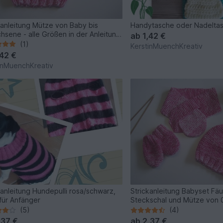
kanleitung Mütze von Baby bis
Handytasche oder Nadelta
hsene - alle Größen in der Anleitung
ab
1,42 €
anden
(1)
KerstinMuenchKreativ
,42 €
inMuenchKreativ
kanleitung Hundepulli rosa/schwarz,
Strickanleitung Babyset Fäu
für Anfänger
Steckschal und Mütze von 
1 Kauf = verschiedene Grö
(5)
(4)
,37 €
ab
2,37 €