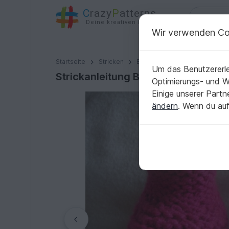
C
razy
P
atterns
Deine kreativen Ideen
Wir verwenden Co
Strickanleitung Babyschuhe ohne Nadelspiel - Sohlenl
Startseite
Stricken
Babys
Babyschuhe
Um das Benutzererle
Strickanleitung Babyschuhe ohne Na
Optimierungs- und 
Einige unserer Part
ändern
. Wenn du auf