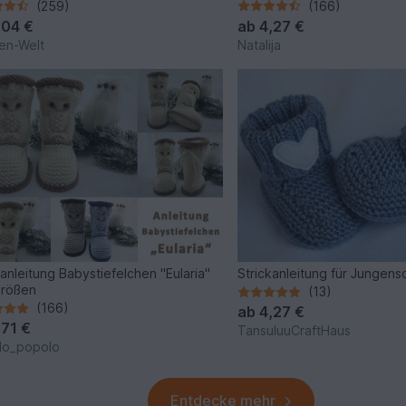
(259)
(166)
,04 €
ab
4,27 €
en-Welt
Natalija
kanleitung Babystiefelchen "Eularia"
Strickanleitung für Jungen
Größen
(13)
(166)
ab
4,27 €
,71 €
TansuluuCraftHaus
lo_popolo
Entdecke mehr