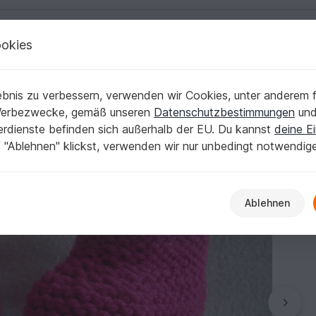
okies
Deutsch | € (EUR)
Kostenlose Anleit
änge 10 cm - ideal für Anfänger
bnis zu verbessern, verwenden wir Cookies, unter anderem f
delspiel - Sohlenlänge 10 cm - ideal für Anfä
Werbezwecke, gemäß unseren
Datenschutzbestimmungen
un
nerdienste befinden sich außerhalb der EU. Du kannst
deine Ei
 "Ablehnen" klickst, verwenden wir nur unbedingt notwendig
Ablehnen