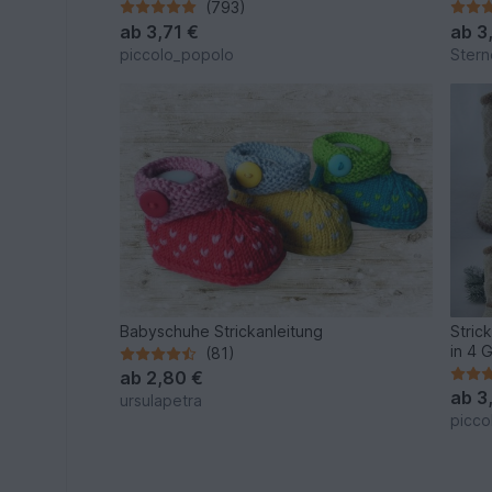
(793)
ab
3,71 €
ab
3
piccolo_popolo
Stern
Babyschuhe Strickanleitung
Stric
in 4 
(81)
ab
2,80 €
ab
3
ursulapetra
picco