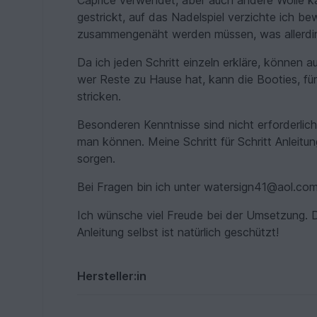
Caprice verwendet, aber auch andere Wolle k
gestrickt, auf das Nadelspiel verzichte ich b
zusammengenäht werden müssen, was allerdings
Da ich jeden Schritt einzeln erkläre, können 
wer Reste zu Hause hat, kann die Booties, fü
stricken.
Besonderen Kenntnisse sind nicht erforderli
man können. Meine Schritt für Schritt Anleitu
sorgen.
Bei Fragen bin ich unter watersign41@aol.com
Ich wünsche viel Freude bei der Umsetzung. D
Anleitung selbst ist natürlich geschützt!
Hersteller:in