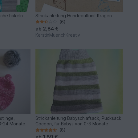
sche häkeln
Strickanleitung Hundepulli mit Kragen
(6)
ab
2,84 €
KerstinMuenchKreativ
stlinge,
Strickanleitung Babyschlafsack, Pucksack,
0-24 Monate-
Cocoon, für Babys von 0-8 Monate
ßen
(8)
ab
1,89 €