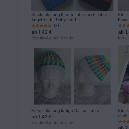
Strickanleitung Kindermütze bis 6 Jahre +
Stric
Angaben für Baby- und
Erwac
Erwachsenengröße
vorh
(3)
ab
1,42 €
ab
1
KerstinMuenchKreativ
Kerst
Häkelanleitung luftige Damenmütze
Stric
auch 
ab
1,42 €
KerstinMuenchKreativ
ab
2