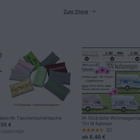
Zum Store
datei Ith Taschentüchertasche
Ith Stickdatei Wohnwagenta
13x18 Rahmen
,55 €
(2)
odgepodge
ab
8,46 €