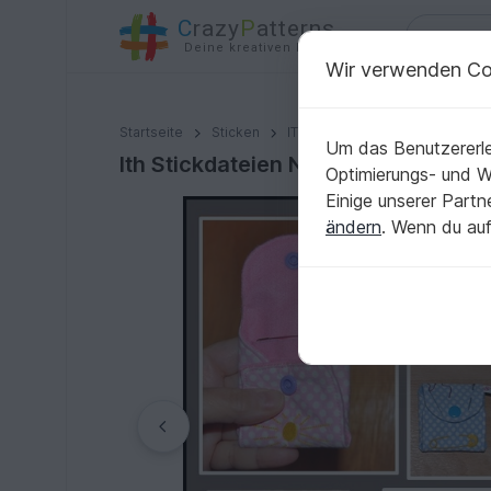
C
razy
P
atterns
Deine kreativen Ideen
Wir verwenden Co
Ith Stickdateien Nadel-Etui für den 13x18 Rahmen
Startseite
Sticken
ITH - Stickdateien
Taschen, 
Um das Benutzererle
Ith Stickdateien Nadel-Etui für de
Optimierungs- und 
Einige unserer Part
ändern
. Wenn du auf