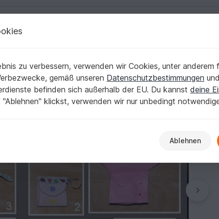
okies
Deutsch | € (EUR)
Kostenlose Anleit
Hüllen & Beutel
bnis zu verbessern, verwenden wir Cookies, unter anderem f
n 13x18 Rahmen
Werbezwecke, gemäß unseren
Datenschutzbestimmungen
un
nerdienste befinden sich außerhalb der EU. Du kannst
deine Ei
 "Ablehnen" klickst, verwenden wir nur unbedingt notwendig
Ablehnen