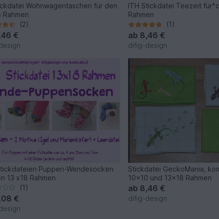
tickdatei Wohnwagentaschen für den
ITH Stickdatei Teezeit für
8 Rahmen
Rahmen
(2)
(1)
,46 €
ab
8,46 €
-design
difig-design
Stickdateien Puppen-Wendesocken
Stickdatei GeckoMania, kom
en 13 x18 Rahmen
10x10 und 13x18 Rahmen
(1)
ab
8,46 €
,08 €
difig-design
-design