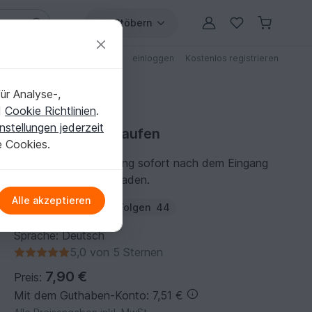
Stöbern
ungen
Anleitungen mit Rabatt
einloggen
Kostenlos registrieren
ür Analyse-,
d
Cookie Richtlinien
.
nstellungen jederzeit
Stickanleitung kaufen
e Cookies.
Du kannst die Anleitung sofort nach dem Eingang
der Zahlung herunterladen.
Alle akzeptieren
Autor:
difig-design
Folgen
44
Sprache: Deutsch
5,0 von 5 Sternen
7,90 €
Preis:
Mit dem Guthaben-Konto: 7,51 €