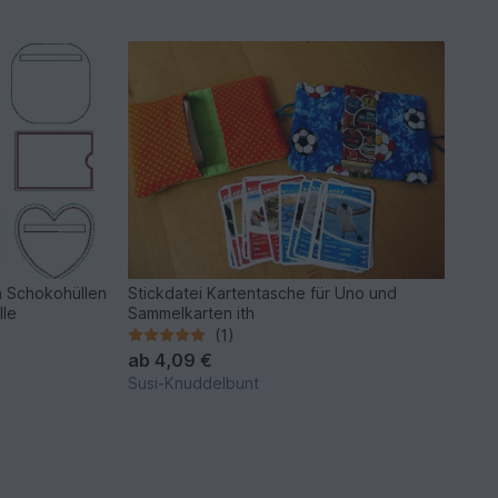
en Schokohüllen
Stickdatei Kartentasche für Uno und
lle
Sammelkarten ith
(1)
ab
4,09 €
Susi-Knuddelbunt