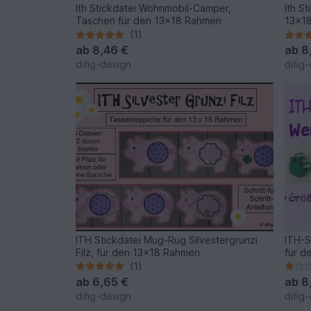
Ith Stickdatei Wohnmobil-Camper,
Ith S
Taschen für den 13x18 Rahmen
13x1
(1)
ab
8,46 €
ab
8
difig-design
difig
ITH Stickdatei Mug-Rug Silvestergrunzi
ITH-
Filz, für den 13x18 Rahmen
für d
(1)
ab
6,65 €
ab
8
difig-design
difig