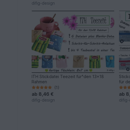
difig-design
ITH Stickdatei Teezeit für^den 13x18
Stick
Rahmen
für d
(1)
ab
8,46 €
ab
8
difig-design
difig