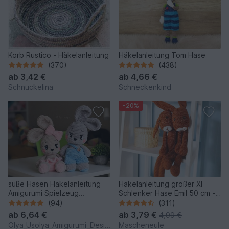
Korb Rustico - Häkelanleitung
Häkelanleitung Tom Hase
(370)
(438)
ab
3,42 €
ab
4,66 €
Schnuckelina
Schneckenkind
-20%
süße Hasen Häkelanleitung
Häkelanleitung großer Xl
Amigurumi Spielzeug
Schlenker Hase Emil 50 cm -
(Kaninchen)
Schlenkertier
(94)
(311)
ab
6,64 €
ab
3,79 €
4,99 €
Olya_Usolya_Amigurumi_Designer
Mascheneule