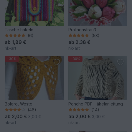
Tasche häkeln
Pralinenstrauß
(6)
(53)
ab
1,89 €
ab
2,38 €
nk-art
nk-art
-30%
-30%
Bolero, Weste
Poncho PDF Häkelanleitung
(46)
(14)
ab
2,00 €
ab
2,00 €
3,00 €
3,00 €
nk-art
nk-art