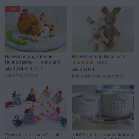
-20%
Häkelanleitung für eine
Häkelanleitung Hase Lumi
Hühnerfamilie – Henne und
(205)
Küken aus Chenillegarn
ab
3,04 €
4,00 €
ab
2,66 €
cuttehappytoys
MarlensKreativstuebchen
"Sweet Little Chicks" - süße
+ BASIC 2.0 + Grundanleitung