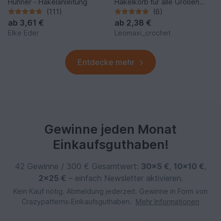
Hühner - Häkelanleitung
Häkelkorb für alle Größen
und 2 Garnstärken
(111)
(6)
ab
3,61 €
ab
2,38 €
Elke Eder
Leomaxi_crochet
Entdecke mehr
Gewinne jeden Monat
Einkaufsguthaben!
42 Gewinne / 300 € Gesamtwert:
30×5 €
,
10×10 €
,
2×25 €
– einfach Newsletter aktivieren.
Kein Kauf nötig. Abmeldung jederzeit. Gewinne in Form von
Crazypatterns‑Einkaufsguthaben.
Mehr Informationen