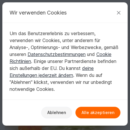
C
razy
P
atterns
Deine kreativen Ideen
Wir verwenden Cookies
Um das Benutzererlebnis zu verbessern,
Deutsch | € (EUR)
einloggen
Kostenlos registrieren
verwenden wir Cookies, unter anderem für
Korb häkeln
Startseite
Häkeln
Festlichkeiten
Ostern
Analyse-, Optimierungs- und Werbezwecke, gemäß
Korb häkeln
unseren
Datenschutzbestimmungen
und
Cookie
Richtlinien
. Einige unserer Partnerdienste befinden
sich außerhalb der EU. Du kannst
deine
Einstellungen jederzeit ändern
. Wenn du auf
"Ablehnen" klickst, verwenden wir nur unbedingt
notwendige Cookies.
Ablehnen
Alle akzeptieren