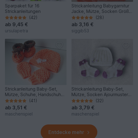
Sparpaket für 16
Strickanleitung Babygarnitur
Strickanleitungen
Jacke, Mütze, Socken Größe
62/68
(42)
(28)
ab
9,45 €
ab
3,16 €
ursulapetra
siggib53
Strickanleitung Baby-Set,
Strickanleitung Baby-Set,
Mütze, Schuhe, Handschuhe,
Mütze, Socken Ajourmuster
ca. 2 - 7 Monate
ca. 5 - 12 Monate #090
(41)
(32)
ab
3,51 €
ab
3,79 €
maschenspiel
maschenspiel
Entdecke mehr