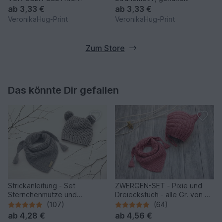
ab
3,33 €
ab
3,33 €
VeronikaHug-Print
VeronikaHug-Print
Zum Store
Das könnte Dir gefallen
Strickanleitung - Set
ZWERGEN-SET - Pixie und
Sternchenmütze und
Dreieckstuch - alle Gr. von 0
Dreieckstuch - No.192 -
bis 5 Jahre - No.188
(107)
(64)
ab
4,28 €
ab
4,56 €