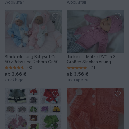
WoolAffair
WoolAffair
Strickanleitung Babyset Gr.
Jacke mit Mütze RVO in 3
50 >Baby und Reborn Gr.50
Größen Strickanleitung
3-teilig
(3)
(71)
ab
3,66 €
ab
3,56 €
strickbiggi
ursulapetra