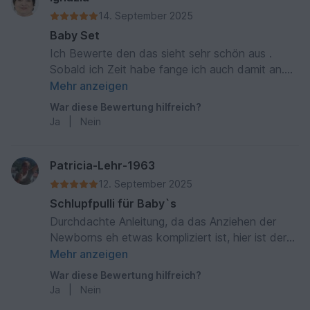
14. September 2025
Baby Set
Ich Bewerte den das sieht sehr schön aus .
Sobald ich Zeit habe fange ich auch damit an.
So kann ich meine Wolle die ich noch habe
Mehr anzeigen
benützen und habe dann Geschenke für
War diese Bewertung hilfreich?
Weihnachten, Geburten. Danke
Ja
|
Nein
Patricia-Lehr-1963
12. September 2025
Schlupfpulli für Baby`s
Durchdachte Anleitung, da das Anziehen der
Newborns eh etwas kompliziert ist, hier ist der
Kopf durch das Öffnen des Latzes gut zum
Mehr anzeigen
Durchschlupfen, Muster sieht edel aus. Gute
War diese Bewertung hilfreich?
Beschreibung, danke
Ja
|
Nein