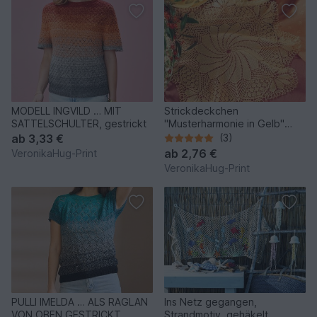
MODELL INGVILD … MIT
Strickdeckchen
SATTELSCHULTER, gestrickt
"Musterharmonie in Gelb"
Kunststrickdeckchen
ab
3,33 €
(3)
ab
2,76 €
VeronikaHug-Print
VeronikaHug-Print
PULLI IMELDA … ALS RAGLAN
Ins Netz gegangen,
VON OBEN GESTRICKT
Strandmotiv, gehäkelt