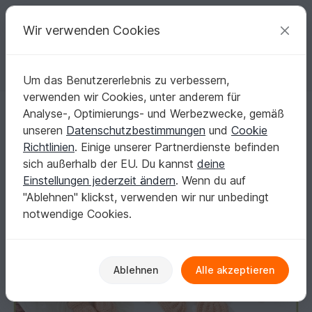
C
razy
P
atterns
Deine kreativen Ideen
Wir verwenden Cookies
Um das Benutzererlebnis zu verbessern,
Deutsch | € (EUR)
einloggen
Kostenlos registrieren
verwenden wir Cookies, unter anderem für
Baby-Set Mädchen stricken
Startseite
Stricken
Babys
Sets Bekleidung
Analyse-, Optimierungs- und Werbezwecke, gemäß
Baby-Set Mädchen stricken
unseren
Datenschutzbestimmungen
und
Cookie
Richtlinien
. Einige unserer Partnerdienste befinden
sich außerhalb der EU. Du kannst
deine
Einstellungen jederzeit ändern
. Wenn du auf
"Ablehnen" klickst, verwenden wir nur unbedingt
notwendige Cookies.
Ablehnen
Alle akzeptieren