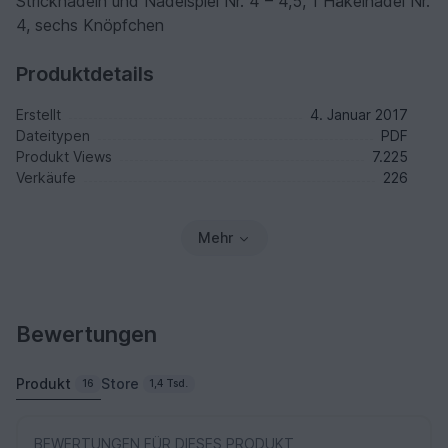
Stricknadeln und Nadelspiel Nr. 4 – 4,5, 1 Häkelnadel Nr.
4, sechs Knöpfchen
Produktdetails
Erstellt
4. Januar 2017
Dateitypen
PDF
Produkt Views
7.225
Verkäufe
226
Mehr
Bewertungen
Produkt
Store
16
1,4 Tsd.
BEWERTUNGEN FÜR DIESES PRODUKT