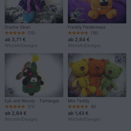
Drache Sikari
Freddy Fledermaus
(15)
(16)
ab
3,71 €
ab
2,84 €
WitchiArtDesigns
WitchiArtDesigns
Eyk und Woody - Türhänger
Mini Teddy
(11)
(9)
ab
2,84 €
ab
1,43 €
WitchiArtDesigns
WitchiArtDesigns