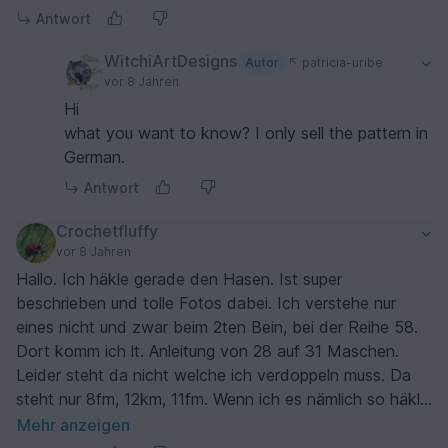
Antwort
WitchiArtDesigns
Autor
patricia-uribe
vor 8 Jahren
Hi
what you want to know? I only sell the pattern in
German.
Antwort
Crochetfluffy
vor 8 Jahren
Hallo. Ich häkle gerade den Hasen. Ist super
beschrieben und tolle Fotos dabei. Ich verstehe nur
eines nicht und zwar beim 2ten Bein, bei der Reihe 58.
Dort komm ich lt. Anleitung von 28 auf 31 Maschen.
Leider steht da nicht welche ich verdoppeln muss. Da
steht nur 8fm, 12km, 11fm. Wenn ich es nämlich so häkle
komm ich über den Reihen Anfang drüber hinaus.
Mehr anzeigen
Lg Heike