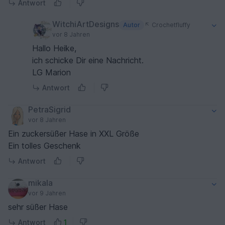
Antwort
WitchiArtDesigns
Autor
Crochetfluffy
vor 8 Jahren
Hallo Heike,
ich schicke Dir eine Nachricht.
LG Marion
Antwort
PetraSigrid
vor 8 Jahren
Ein zuckersüßer Hase in XXL Größe
Ein tolles Geschenk
Antwort
mikala
vor 9 Jahren
sehr süßer Hase
Antwort
1