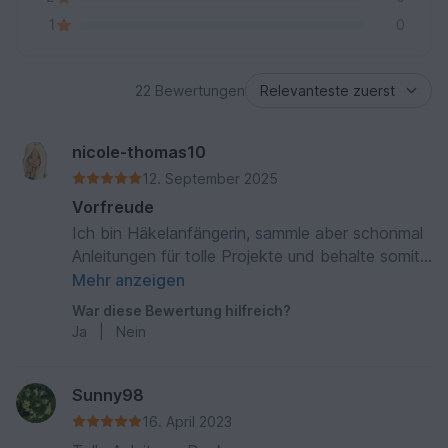
1
0
22 Bewertungen
nicole-thomas10
12. September 2025
Vorfreude
Ich bin Häkelanfängerin, sammle aber schonmal
Anleitungen für tolle Projekte und behalte somit
meine Motivation 😀 ❤️-Dank
Mehr anzeigen
War diese Bewertung hilfreich?
Ja
|
Nein
Sunny98
16. April 2023