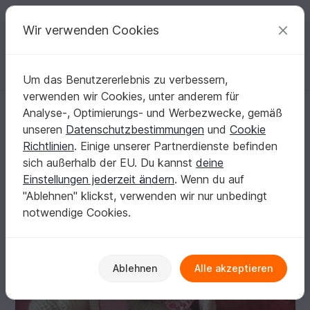
C
razy
P
atterns
Deine kreativen Ideen
Wir verwenden Cookies
Um das Benutzererlebnis zu verbessern,
Deutsch | € (EUR)
einloggen
Kostenlos registrieren
verwenden wir Cookies, unter anderem für
Hase Hops - Xxl Häkelanleitung
Startseite
Häkeln
Festlichkeiten
Ostern
Analyse-, Optimierungs- und Werbezwecke, gemäß
Hase Hops - Xxl Häkelanleitung
unseren
Datenschutzbestimmungen
und
Cookie
Richtlinien
. Einige unserer Partnerdienste befinden
sich außerhalb der EU. Du kannst
deine
Einstellungen jederzeit ändern
. Wenn du auf
"Ablehnen" klickst, verwenden wir nur unbedingt
notwendige Cookies.
Ablehnen
Alle akzeptieren