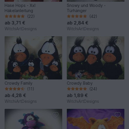
Hase Hops - Xxl
Snowy und Woody -
Häkelanleitung
Türhänger
(22)
(42)
ab
3,71 €
ab
2,84 €
WitchiArtDesigns
WitchiArtDesigns
Crowdy Family
Crowdy Baby
(11)
(24)
ab
4,28 €
ab
1,89 €
WitchiArtDesigns
WitchiArtDesigns