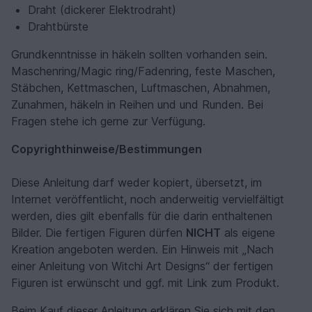
Draht (dickerer Elektrodraht)
Drahtbürste
Grundkenntnisse in häkeln sollten vorhanden sein.
Maschenring/Magic ring/Fadenring, feste Maschen,
Stäbchen, Kettmaschen, Luftmaschen, Abnahmen,
Zunahmen, häkeln in Reihen und und Runden. Bei
Fragen stehe ich gerne zur Verfügung.
Copyrighthinweise/Bestimmungen
Diese Anleitung darf weder kopiert, übersetzt, im
Internet veröffentlicht, noch anderweitig vervielfältigt
werden, dies gilt ebenfalls für die darin enthaltenen
Bilder. Die fertigen Figuren dürfen
NICHT
als eigene
Kreation angeboten werden. Ein Hinweis mit „
Nach
einer Anleitung von Witchi Art Designs
“ der fertigen
Figuren ist erwünscht und ggf. mit Link zum Produkt.
Beim Kauf dieser Anleitung erklären Sie sich mit den