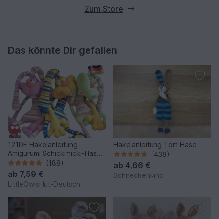
Zum Store
Das könnte Dir gefallen
121DE Häkelanleitung
Häkelanleitung Tom Hase
Amigurumi Schickimicki-Hase
(438)
- PDF Pertseva CP
(188)
ab
4,66 €
ab
7,59 €
Schneckenkind
LittleOwlsHut-Deutsch