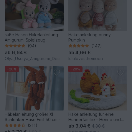
süße Hasen Häkelanleitung
Häkelanleitung bunny
Amigurumi Spielzeug
Pumpkin
(Kaninchen)
(94)
(147)
ab
6,64 €
ab
4,66 €
Olya_Usolya_Amigurumi_Designer
lululovesthemoon
-20%
-20%
Häkelanleitung großer Xl
Häkelanleitung für eine
Schlenker Hase Emil 50 cm -
Hühnerfamilie – Henne und
Schlenkertier
Küken aus Chenillegarn
(311)
ab
3,04 €
4,00 €
ab
3,79 €
cuttehappytoys