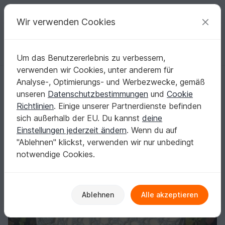
C
razy
P
atterns
Deine kreativen Ideen
Wir verwenden Cookies
Um das Benutzererlebnis zu verbessern,
Deutsch | € (EUR)
einloggen
Kostenlos registrieren
verwenden wir Cookies, unter anderem für
Celair
Startseite
Häkeln
Tücher
Rechtecktücher
Analyse-, Optimierungs- und Werbezwecke, gemäß
Celair
unseren
Datenschutzbestimmungen
und
Cookie
Richtlinien
. Einige unserer Partnerdienste befinden
sich außerhalb der EU. Du kannst
deine
Einstellungen jederzeit ändern
. Wenn du auf
"Ablehnen" klickst, verwenden wir nur unbedingt
notwendige Cookies.
Ablehnen
Alle akzeptieren