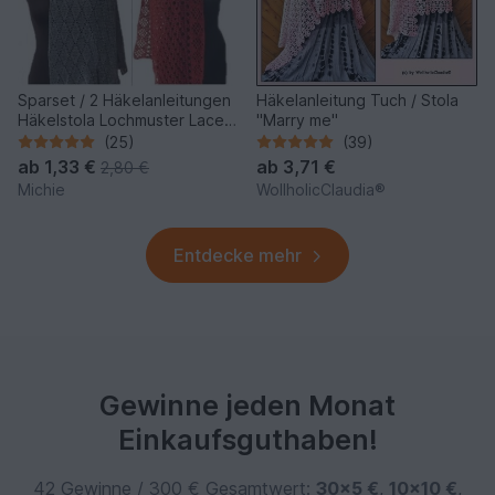
Sparset / 2 Häkelanleitungen
Häkelanleitung Tuch / Stola
Häkelstola Lochmuster Lace
"Marry me"
Kisajata Memoralasi
(25)
(39)
ab
1,33 €
ab
3,71 €
2,80 €
Michie
WollholicClaudia®
Entdecke mehr
Gewinne jeden Monat
Einkaufsguthaben!
42 Gewinne / 300 € Gesamtwert:
30×5 €
,
10×10 €
,