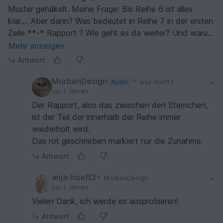
Muster gehäkelt. Meine Frage: Bis Reihe 6 ist alles
klar…. Aber dann? Was bedeutet in Reihe 7 in der ersten
Zeile **-* Rapport ? Wie geht es da weiter? Und warum
sind in der 2. Zeile die Sachen teilweise Rot
Mehr anzeigen
geschrieben?
Antwort
Vielen Dank schon mal
MorbenDesign
Autor
anja-hoeft3
vor 1 Jahren
Der Rapport, also das zwischen den Sternchen,
ist der Teil der innerhalb der Reihe immer
wiederholt wird.
Das rot geschrieben markiert nur die Zunahme.
Antwort
anja-hoeft3
MorbenDesign
vor 1 Jahren
Vielen Dank, ich werde es ausprobieren!
Antwort