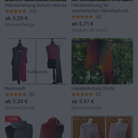
Häkelanleitung Autumn leaves
Häkelanleitung für
sommerliches Häkeltuch mit
(12)
Fransen | Stola PINK POISON
(4)
ab
3,20 €
ab
3,71 €
MorbenDesign
stricken-im-trend
Neldoreth
Häkelanleitung Noita
(9)
(2)
ab
3,33 €
ab
3,57 €
MorbenDesign
MorbenDesign
-50%