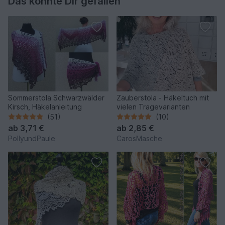
Das könnte Dir gefallen
Sommerstola Schwarzwälder
Zauberstola - Häkeltuch mit
Kirsch, Häkelanleitung
vielen Tragevarianten
(51)
(10)
ab
3,71 €
ab
2,85 €
PollyundPaule
CarosMasche