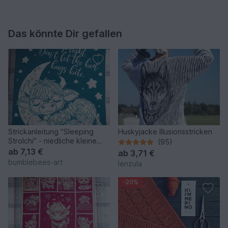
Das könnte Dir gefallen
Strickanleitung "Sleeping
Huskyjacke Illusionsstricken
Strolchi" - niedliche kleine
(95)
Doubleface-Decke
ab
7,13 €
ab
3,71 €
bumblebees-art
lenzula
-20%