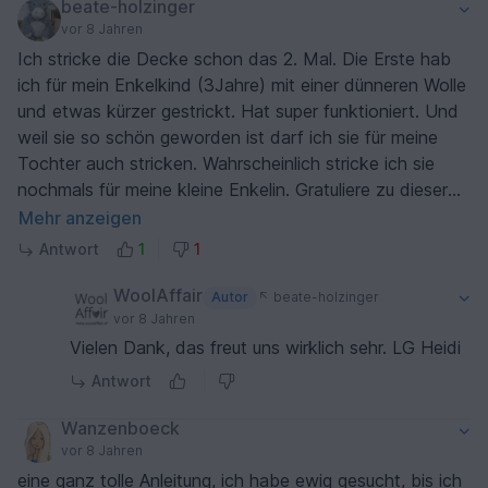
beate-holzinger
vor 8 Jahren
Ich stricke die Decke schon das 2. Mal. Die Erste hab
ich für mein Enkelkind (3Jahre) mit einer dünneren Wolle
und etwas kürzer gestrickt. Hat super funktioniert. Und
weil sie so schön geworden ist darf ich sie für meine
Tochter auch stricken. Wahrscheinlich stricke ich sie
nochmals für meine kleine Enkelin. Gratuliere zu dieser
tollen Anleitung. GLG Beate DANKE!!!
Mehr anzeigen
Antwort
1
1
WoolAffair
Autor
beate-holzinger
vor 8 Jahren
Vielen Dank, das freut uns wirklich sehr. LG Heidi
Antwort
Wanzenboeck
vor 8 Jahren
eine ganz tolle Anleitung, ich habe ewig gesucht, bis ich