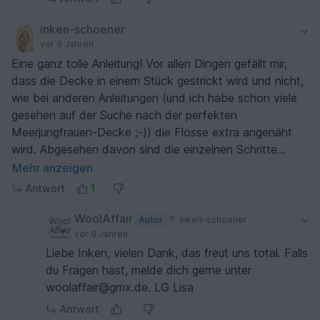
inken-schoener
vor 9 Jahren
Eine ganz tolle Anleitung! Vor allen Dingen gefällt mir,
dass die Decke in einem Stück gestrickt wird und nicht,
wie bei anderen Anleitungen (und ich habe schon viele
gesehen auf der Suche nach der perfekten
Meerjungfrauen-Decke ;-)) die Flosse extra angenäht
wird. Abgesehen davon sind die einzelnen Schritte
durch die vielen guten Fotos sehr gut erklärt. Jetzt kann
Mehr anzeigen
ich endlich mein Winter-Weihnachtsprojekt starten!
Antwort
1
Vielen Dank!
WoolAffair
Autor
inken-schoener
vor 9 Jahren
Liebe Inken, vielen Dank, das freut uns total. Falls
du Fragen hast, melde dich gerne unter
woolaffair@gmx.de. LG Lisa
Antwort