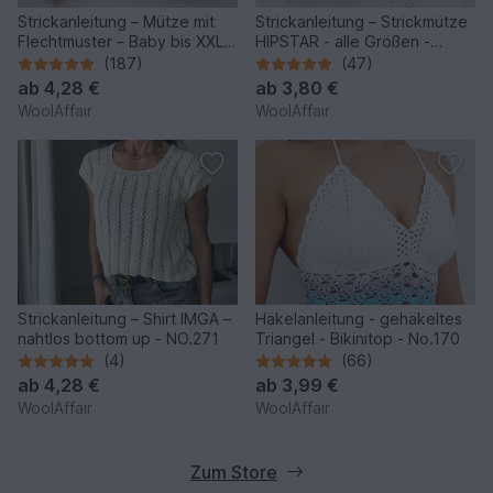
Strickanleitung – Mütze mit
Strickanleitung – Strickmütze
Flechtmuster – Baby bis XXL -
HIPSTAR - alle Größen -
No.153/E
unisex - No.255
(187)
(47)
ab
4,28 €
ab
3,80 €
WoolAffair
WoolAffair
Strickanleitung – Shirt IMGA –
Häkelanleitung - gehäkeltes
nahtlos bottom up - NO.271
Triangel - Bikinitop - No.170
(4)
(66)
ab
4,28 €
ab
3,99 €
WoolAffair
WoolAffair
Zum Store