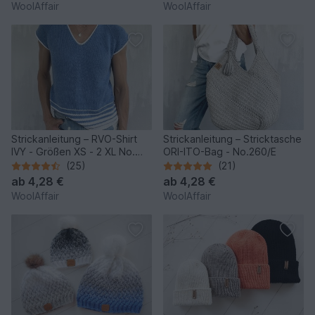
WoolAffair
WoolAffair
Strickanleitung – RVO-Shirt
Strickanleitung – Stricktasche
IVY - Größen XS - 2 XL No.
ORI-ITO-Bag - No.260/E
250
(25)
(21)
ab
4,28 €
ab
4,28 €
WoolAffair
WoolAffair