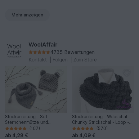
Mehr anzeigen
WoolAffair
4735 Bewertungen
Kontakt
|
Folgen
|
Zum Store
Strickanleitung - Set
Strickanleitung - Webschal
Sternchenmütze und
Chunky Strickschal - Loop -
Dreieckstuch - No.192 -
No.111
(107)
(570)
ab
4,28 €
ab
4,09 €