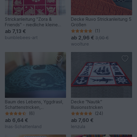
Strickanleitung "Zora &
Decke Ruvo Strickanleitung 5
Friends" - niedliche kleine
Größen
Doubleface-Decke
ab
7,13 €
(1)
ab
2,96 €
bumblebees-art
3,90 €
woolture
Baum des Lebens, Yggdrasil,
Decke "Nautik"
Schattenstricken,
Illusionsstricken
Illusionssstricken, Decke
(6)
(24)
ab
6,64 €
ab
7,60 €
Inas-Schattenland
lenzula