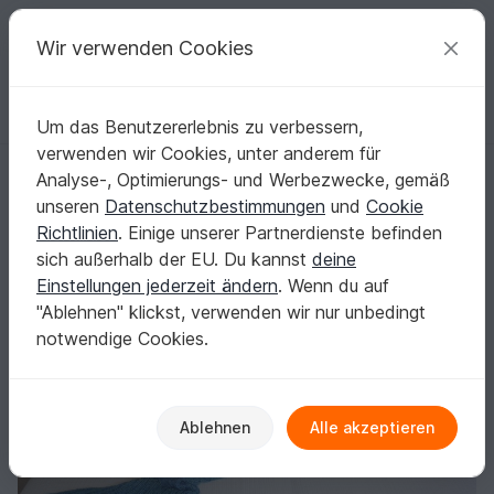
C
razy
P
atterns
Deine kreativen Ideen
Wir verwenden Cookies
Um das Benutzererlebnis zu verbessern,
Deutsch | € (EUR)
einloggen
Kostenlos registrieren
verwenden wir Cookies, unter anderem für
Strickanleitung - Meerjungfrauen-Decke mit Farbverlauf – No.148
Startseite
Stricken
Haus & Deko
Decken & Bezüge
Analyse-, Optimierungs- und Werbezwecke, gemäß
Strickanleitung - Meerjungfrauen-Decke mit
unseren
Datenschutzbestimmungen
und
Cookie
Farbverlauf – No.148
Richtlinien
. Einige unserer Partnerdienste befinden
sich außerhalb der EU. Du kannst
deine
Einstellungen jederzeit ändern
. Wenn du auf
"Ablehnen" klickst, verwenden wir nur unbedingt
notwendige Cookies.
Ablehnen
Alle akzeptieren