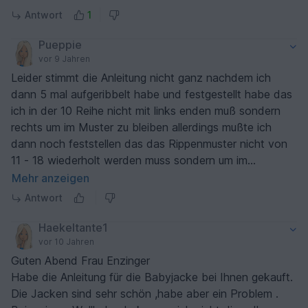
Antwort
1
Pueppie
vor 9 Jahren
Leider stimmt die Anleitung nicht ganz nachdem ich
dann 5 mal aufgeribbelt habe und festgestellt habe das
ich in der 10 Reihe nicht mit links enden muß sondern
rechts um im Muster zu bleiben allerdings mußte ich
dann noch feststellen das das Rippenmuster nicht von
11 - 18 wiederholt werden muss sondern um im
Rippenmuster zu bleiben das es immer auf der richtigen
Mehr anzeigen
Seite ist mußte dies von 10 - 18 wiederholt werden
Antwort
mittlerweile hab ich es erst mal auf die Seite gelegt da
ich es zu oft auf rippeln mußte ich vorerst die Lust
Haekeltante1
verloren habe
vor 10 Jahren
Guten Abend Frau Enzinger
Habe die Anleitung für die Babyjacke bei Ihnen gekauft.
Die Jacken sind sehr schön ,habe aber ein Problem .