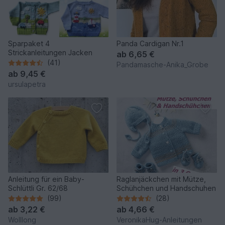
Sparpaket 4
Panda Cardigan Nr.1
Strickanleitungen Jacken
ab
6,65 €
(41)
Pandamasche-Anika_Grobe
ab
9,45 €
ursulapetra
Anleitung für ein Baby-
Raglanjäckchen mit Mütze,
Schlüttli Gr. 62/68
Schühchen und Handschuhen
(99)
(28)
ab
3,22 €
ab
4,66 €
Wolllong
VeronikaHug-Anleitungen