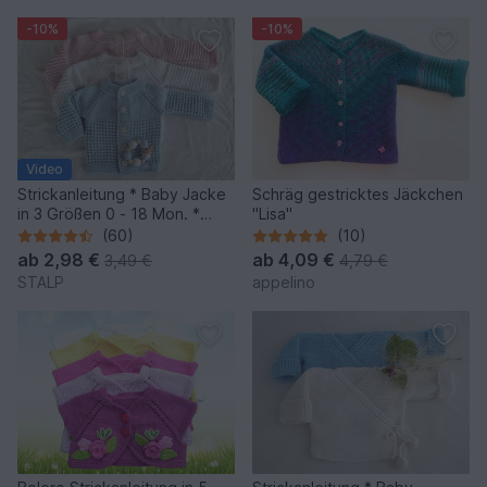
-10%
-10%
Video
Strickanleitung * Baby Jacke
Schräg gestricktes Jäckchen
in 3 Größen 0 - 18 Mon. *
"Lisa"
RVO
(60)
(10)
ab
2,98 €
ab
4,09 €
3,49 €
4,79 €
STALP
appelino