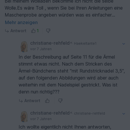
Bei meinem Wollladen bekomme ich nicht die selbe
Wolle.Es wäre Toll , wenn Sie bei Ihren Anleitungen eine
Maschenprobe angeben würden was es einfacher
machen würde die passende Wolle zu finden . Das soll
Mehr anzeigen
keine
Antwort
1
Reklamation oder sonstwas sein sondern nur eine
Anregung . Sie machen sehr schöne Strickereien , bin
christiane-rehfeld
Haekeltante1
aber
vor 7 Jahren
nicht so Profi wie Sie.
In der Beschreibung auf Seite 11 für die Ärmel
Freundlichen Gruss und schönes Wochenende aus der
stimmt etwas nicht. Nach dem Stricken des
Schweiz
Ärmel-Bündchens steht "mit Rundstricknadel 3,5",
Margrit Flückiger
auf den folgenden Abbildungen wird aber auch
weiterhin mit dem Nadelspiel gestrickt. Was ist
denn nun richtig???
Antwort
christiane-rehfeld
christiane-rehfeld
vor 7 Jahren
Ich wollte eigentlich nicht Ihnen antworten,