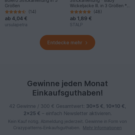
Bolero Strickanleitung in 5
Strickanleitung * Baby
Größen
Wickeljacke III. in 3 Größen *
Gr. 50 - 86
(14)
(48)
ab
4,04 €
ab
1,89 €
ursulapetra
STALP
Entdecke mehr
Gewinne jeden Monat
Einkaufsguthaben!
42 Gewinne / 300 € Gesamtwert:
30×5 €
,
10×10 €
,
2×25 €
– einfach Newsletter aktivieren.
Kein Kauf nötig. Abmeldung jederzeit. Gewinne in Form von
Crazypatterns‑Einkaufsguthaben.
Mehr Informationen