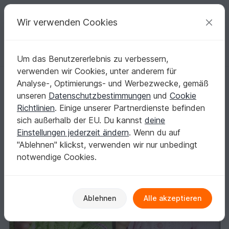
C
razy
P
atterns
Deine kreativen Ideen
Wir verwenden Cookies
Um das Benutzererlebnis zu verbessern,
Deutsch | € (EUR)
einloggen
Kostenlos registrieren
verwenden wir Cookies, unter anderem für
Strickanleitung für Babyjacke "Frühling"
Startseite
Stricken
Babys
Jacken
Analyse-, Optimierungs- und Werbezwecke, gemäß
Strickanleitung für Babyjacke "Frühling"
unseren
Datenschutzbestimmungen
und
Cookie
Richtlinien
. Einige unserer Partnerdienste befinden
sich außerhalb der EU. Du kannst
deine
Einstellungen jederzeit ändern
. Wenn du auf
"Ablehnen" klickst, verwenden wir nur unbedingt
notwendige Cookies.
Ablehnen
Alle akzeptieren