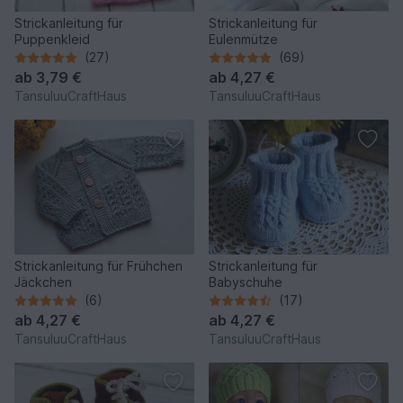
Strickanleitung für
Strickanleitung für
Puppenkleid
Eulenmütze
(27)
(69)
ab
3,79 €
ab
4,27 €
TansuluuCraftHaus
TansuluuCraftHaus
Strickanleitung für Frühchen
Strickanleitung für
Jäckchen
Babyschuhe
(6)
(17)
ab
4,27 €
ab
4,27 €
TansuluuCraftHaus
TansuluuCraftHaus