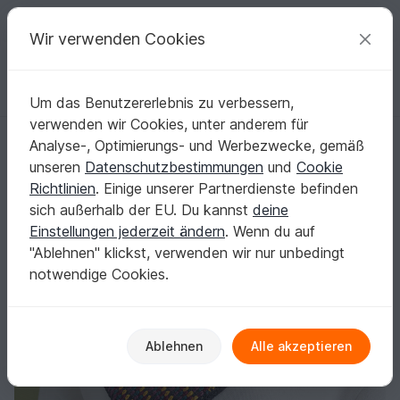
C
razy
P
atterns
Deine kreativen Ideen
Wir verwenden Cookies
Um das Benutzererlebnis zu verbessern,
Deutsch | € (EUR)
einloggen
Kostenlos registrieren
verwenden wir Cookies, unter anderem für
KRAGEN-LOOP MOSAIK
Startseite
Häkeln
Schals
Kragenschals
Analyse-, Optimierungs- und Werbezwecke, gemäß
KRAGEN-LOOP MOSAIK
unseren
Datenschutzbestimmungen
und
Cookie
Richtlinien
. Einige unserer Partnerdienste befinden
sich außerhalb der EU. Du kannst
deine
Einstellungen jederzeit ändern
. Wenn du auf
"Ablehnen" klickst, verwenden wir nur unbedingt
notwendige Cookies.
Ablehnen
Alle akzeptieren