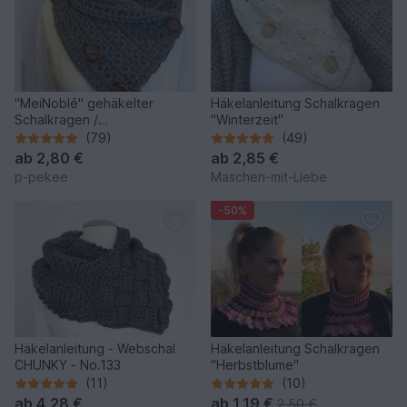
"MeiNoblé" gehäkelter
Häkelanleitung Schalkragen
Schalkragen /
"Winterzeit"
Halsschmeichler
(79)
(49)
ab
2,80 €
ab
2,85 €
p-pekee
Maschen-mit-Liebe
-50%
Häkelanleitung - Webschal
Häkelanleitung Schalkragen
CHUNKY - No.133
"Herbstblume"
(11)
(10)
ab
4,28 €
ab
1,19 €
2,50 €