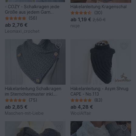
- COZY - Schalkragen jede
Häkelanleitung Kragenschal
Größe aus jedem Garn
(30)
häkeln, Schlauchschal zum
(56)
ab
1,19 €
2,50 €
Überziehen ab Kleinkinder bis
ab
2,76 €
nicje
Erwachsene unisex
Leomaxi_crochet
Häkelanleitung Schalkragen
Häkelanleitung - Asym Shrug
im Sternchenmuster inkl.
CAPE - No.113
Bilder!
(75)
(83)
ab
2,85 €
ab
4,28 €
Maschen-mit-Liebe
WoolAffair