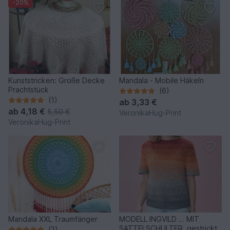
-20%
Kunststricken: Große Decke
Mandala - Mobile Häkeln
Prachtstück
(6)
(1)
ab
3,33 €
ab
4,18 €
5,50 €
VeronikaHug-Print
VeronikaHug-Print
Mandala XXL Traumfänger
MODELL INGVILD … MIT
SATTELSCHULTER, gestrickt
(2)