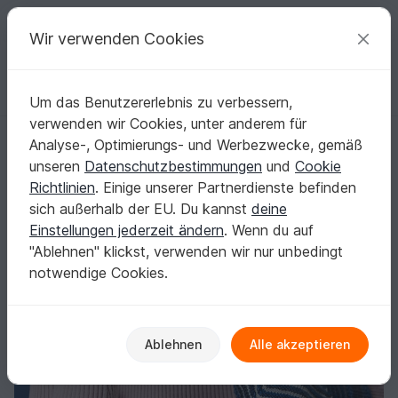
C
razy
P
atterns
Deine kreativen Ideen
Wir verwenden Cookies
Um das Benutzererlebnis zu verbessern,
Deutsch | € (EUR)
einloggen
Kostenlos registrieren
verwenden wir Cookies, unter anderem für
SET TOKYO
Startseite
Stricken
Damen
Sets für Damen
Analyse-, Optimierungs- und Werbezwecke, gemäß
SET TOKYO
unseren
Datenschutzbestimmungen
und
Cookie
Richtlinien
. Einige unserer Partnerdienste befinden
sich außerhalb der EU. Du kannst
deine
Einstellungen jederzeit ändern
. Wenn du auf
"Ablehnen" klickst, verwenden wir nur unbedingt
notwendige Cookies.
Ablehnen
Alle akzeptieren