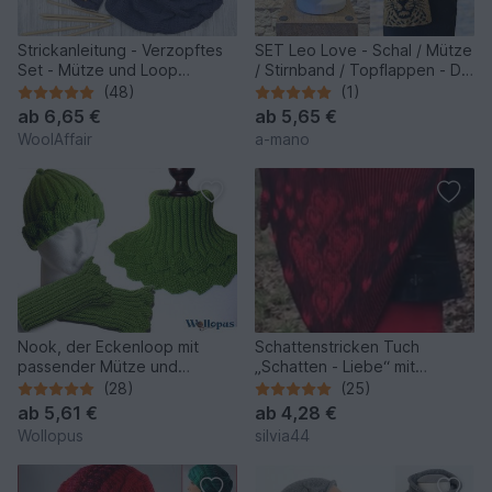
Strickanleitung - Verzopftes
SET Leo Love - Schal / Mütze
Set - Mütze und Loop
/ Stirnband / Topflappen - DF
stricken - No.109A
Strickanleitung
(48)
(1)
ab
6,65 €
ab
5,65 €
WoolAffair
a-mano
Nook, der Eckenloop mit
Schattenstricken Tuch
passender Mütze und
„Schatten - Liebe“ mit
Stulpen im Set
passendem Stirnband
(28)
(25)
ab
5,61 €
ab
4,28 €
Wollopus
silvia44