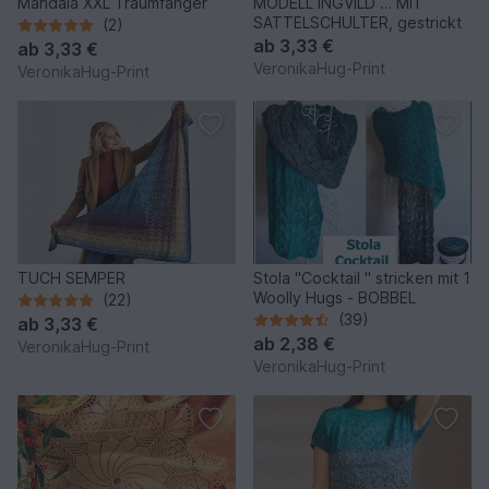
Mandala XXL Traumfänger
MODELL INGVILD … MIT
SATTELSCHULTER, gestrickt
(2)
ab
3,33 €
ab
3,33 €
VeronikaHug-Print
VeronikaHug-Print
TUCH SEMPER
Stola "Cocktail " stricken mit 1
Woolly Hugs - BOBBEL
(22)
(39)
ab
3,33 €
ab
2,38 €
VeronikaHug-Print
VeronikaHug-Print