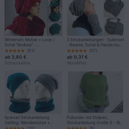
Winterset: Mütze + Loop /
3 Strickanleitungen - Eulenset
Schal "Andrea" -
- Beanie, Schal & Handschuhe
Strickanleitung
- No.101S
(51)
(37)
ab
3,80 €
ab
9,31 €
Schnuckelina
WoolAffair
Sparset Strickanleitung
Pullunder mit Stulpen,
Gelting: Wendemütze +
Strickanleitung Größe S - XL
Wendeloop
(10)
(8)