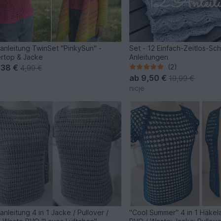
anleitung TwinSet "PinkySun" -
Set - 12 Einfach-Zeitlos-Sc
rtop & Jacke
Anleitungen
,38 €
(2)
4,99 €
ab
9,50 €
19,99 €
nicje
anleitung 4 in 1 Jacke / Pullover /
"Cool Summer" 4 in 1 Häkela