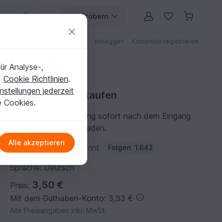
Stöbern
ungen
Anleitungen mit Rabatt
einloggen
Kostenlos registrieren
ür Analyse-,
d
Cookie Richtlinien
.
nstellungen jederzeit
Häkelanleitung kaufen
e Cookies.
Du kannst die Anleitung sofort nach dem Eingang
der Zahlung herunterladen.
Alle akzeptieren
Autor:
VeronikaHug-Print
Folgen
1.642
Sprache: Deutsch
3,50 €
Preis:
Mit dem Guthaben-Konto: 3,33 €
Alle Preisangaben inkl. MwSt.