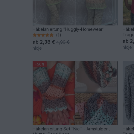
Häkelanleitung "Huggly-Homewear"
Häkel
Träge
(1)
ab
2
ab
2,38 €
4,99 €
nicje
nicje
-50%
Häkelanleitung Set "Nici" - Armstulpen,
Häkel