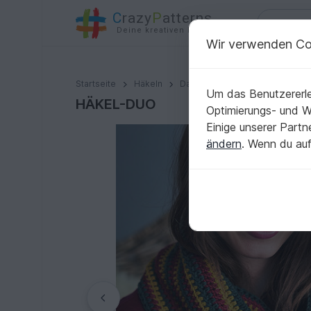
C
razy
P
atterns
Deine kreativen Ideen
Wir verwenden Co
HÄKEL-DUO
Startseite
Häkeln
Damen
Sets für Damen
Um das Benutzererle
HÄKEL-DUO
Optimierungs- und 
Einige unserer Part
ändern
. Wenn du auf