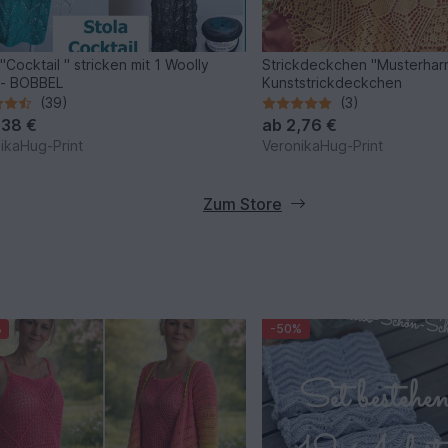
"Cocktail " stricken mit 1 Woolly
Strickdeckchen "Musterhar
 - BOBBEL
Kunststrickdeckchen
(39)
(3)
,38 €
ab
2,76 €
ikaHug-Print
VeronikaHug-Print
Zum Store
%
-50%