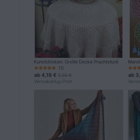
Kunststricken: Große Decke Prachtstück
Manda
(1)
ab
4,18 €
ab
3
5,50 €
VeronikaHug-Print
Veron