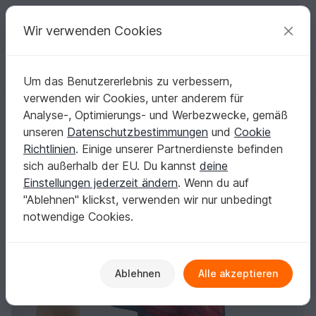
C
razy
P
atterns
Deine kreativen Ideen
Wir verwenden Cookies
Um das Benutzererlebnis zu verbessern,
Deutsch | € (EUR)
einloggen
Kostenlos registrieren
verwenden wir Cookies, unter anderem für
ÜBERWURF MASCHENHIT
Startseite
Häkeln
Damen
Pullover & Poncho
Analyse-, Optimierungs- und Werbezwecke, gemäß
ÜBERWURF MASCHENHIT
unseren
Datenschutzbestimmungen
und
Cookie
Richtlinien
. Einige unserer Partnerdienste befinden
sich außerhalb der EU. Du kannst
deine
Einstellungen jederzeit ändern
. Wenn du auf
"Ablehnen" klickst, verwenden wir nur unbedingt
notwendige Cookies.
Ablehnen
Alle akzeptieren