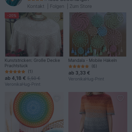
Kontakt
|
Folgen
|
Zum Store
-20%
Kunststricken: Große Decke
Mandala - Mobile Häkeln
Prachtstück
(6)
(1)
ab
3,33 €
ab
4,18 €
5,50 €
VeronikaHug-Print
VeronikaHug-Print