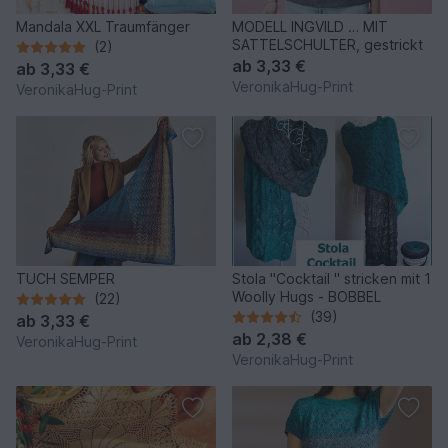
Mandala XXL Traumfänger
MODELL INGVILD … MIT
SATTELSCHULTER, gestrickt
(2)
ab
3,33 €
ab
3,33 €
VeronikaHug-Print
VeronikaHug-Print
TUCH SEMPER
Stola "Cocktail " stricken mit 1
Woolly Hugs - BOBBEL
(22)
(39)
ab
3,33 €
ab
2,38 €
VeronikaHug-Print
VeronikaHug-Print