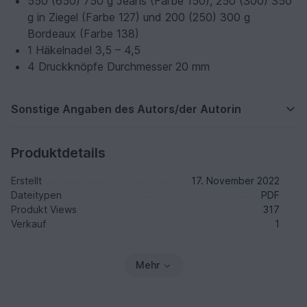
550 (650) 750 g Jeans (Farbe 150), 250 (300) 350
g in Ziegel (Farbe 127) und 200 (250) 300 g
Bordeaux (Farbe 138)
1 Häkelnadel 3,5 – 4,5
4 Druckknöpfe Durchmesser 20 mm
Sonstige Angaben des Autors/der Autorin
Produktdetails
Erstellt
17. November 2022
Dateitypen
PDF
Produkt Views
317
Verkauf
1
Mehr