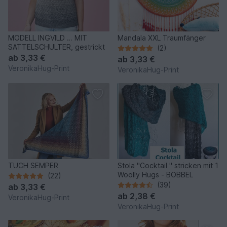
MODELL INGVILD … MIT
Mandala XXL Traumfänger
SATTELSCHULTER, gestrickt
(2)
ab
3,33 €
ab
3,33 €
VeronikaHug-Print
VeronikaHug-Print
TUCH SEMPER
Stola "Cocktail " stricken mit 1
Woolly Hugs - BOBBEL
(22)
(39)
ab
3,33 €
ab
2,38 €
VeronikaHug-Print
VeronikaHug-Print