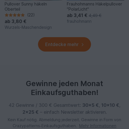
Pullover Sunny häkeln
Frauhohmanns Häkelpullover
Oberteil
"PolarLicht"
(22)
ab
3,41 €
4,49 €
ab
3,80 €
frauhohmann
Wurzels-Maschendesign
Entdecke mehr
Gewinne jeden Monat
Einkaufsguthaben!
42 Gewinne / 300 € Gesamtwert:
30×5 €
,
10×10 €
,
2×25 €
– einfach Newsletter aktivieren.
Kein Kauf nötig. Abmeldung jederzeit. Gewinne in Form von
Crazypatterns‑Einkaufsguthaben.
Mehr Informationen