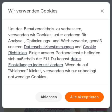
C
razy
P
atterns
Deine kreativen Ideen
Wir verwenden Cookies
Um das Benutzererlebnis zu verbessern,
Deutsch | € (EUR)
einloggen
Kostenlos registrieren
verwenden wir Cookies, unter anderem für
HÄKELPULLI ROSENDUFT
Startseite
Häkeln
Damen
Pullover & Poncho
Analyse-, Optimierungs- und Werbezwecke, gemäß
HÄKELPULLI ROSENDUFT
unseren
Datenschutzbestimmungen
und
Cookie
Richtlinien
. Einige unserer Partnerdienste befinden
sich außerhalb der EU. Du kannst
deine
Einstellungen jederzeit ändern
. Wenn du auf
"Ablehnen" klickst, verwenden wir nur unbedingt
notwendige Cookies.
Ablehnen
Alle akzeptieren