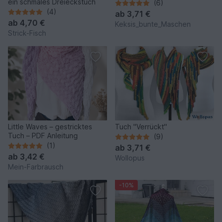
ein schmales Dreieckstuch
(6)
(4)
ab
3,71 €
ab
4,70 €
Keksis_bunte_Maschen
Strick-Fisch
Little Waves – gestricktes
Tuch "Verrückt"
Tuch – PDF Anleitung
(9)
(1)
ab
3,71 €
ab
3,42 €
Wollopus
Mein-Farbrausch
-10%