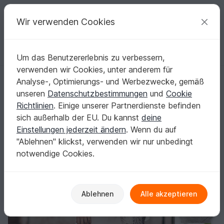
C
razy
P
atterns
Deine kreativen Ideen
Wir verwenden Cookies
Um das Benutzererlebnis zu verbessern,
Deutsch | € (EUR)
einloggen
Kostenlos registrieren
verwenden wir Cookies, unter anderem für
TUCH NATURE ART
Startseite
Stricken
Tücher
Dreieckstücher
Analyse-, Optimierungs- und Werbezwecke, gemäß
TUCH NATURE ART
unseren
Datenschutzbestimmungen
und
Cookie
Richtlinien
. Einige unserer Partnerdienste befinden
sich außerhalb der EU. Du kannst
deine
Einstellungen jederzeit ändern
. Wenn du auf
"Ablehnen" klickst, verwenden wir nur unbedingt
notwendige Cookies.
Ablehnen
Alle akzeptieren