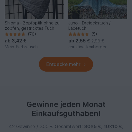
Shioma - Zopfoptik ohne zu
Juno - Dreieckstuch /
zopfen, gestricktes Tuch
Lacetuch
(70)
(5)
ab
3,42 €
ab
2,55 €
2,98 €
Mein-Farbrausch
christina-lemberger
Entdecke mehr
Gewinne jeden Monat
Einkaufsguthaben!
42 Gewinne / 300 € Gesamtwert:
30×5 €
,
10×10 €
,