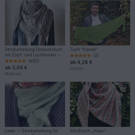
Strickanleitung Dreieckstuch
Tuch "Kassel"
mit Zopf- und Lochmuster –
(2)
Cozy Winter
(492)
ab
4,28 €
ab
3,04 €
sonjizu
Melknits
Laale — Strickanleitung für
Stricktuch „ŝtupo“