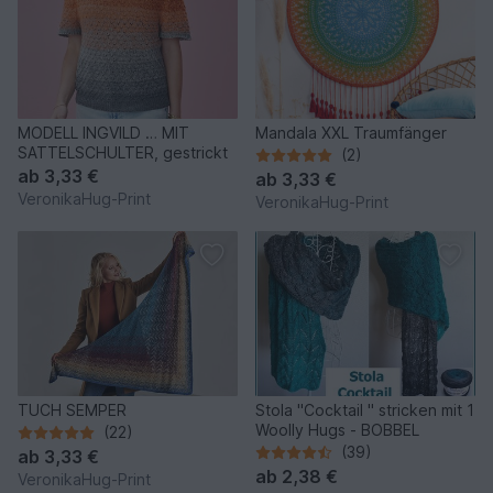
MODELL INGVILD … MIT
Mandala XXL Traumfänger
SATTELSCHULTER, gestrickt
(2)
ab
3,33 €
ab
3,33 €
VeronikaHug-Print
VeronikaHug-Print
TUCH SEMPER
Stola "Cocktail " stricken mit 1
Woolly Hugs - BOBBEL
(22)
(39)
ab
3,33 €
ab
2,38 €
VeronikaHug-Print