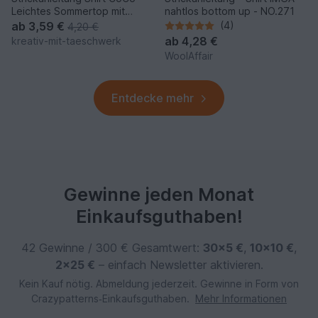
Leichtes Sommertop mit
nahtlos bottom up - NO.271
Lochmuster
ab
3,59 €
(4)
4,20 €
ab
4,28 €
kreativ-mit-taeschwerk
WoolAffair
Entdecke mehr
Gewinne jeden Monat
Einkaufsguthaben!
42 Gewinne / 300 € Gesamtwert:
30×5 €
,
10×10 €
,
2×25 €
– einfach Newsletter aktivieren.
Kein Kauf nötig. Abmeldung jederzeit. Gewinne in Form von
Crazypatterns‑Einkaufsguthaben.
Mehr Informationen