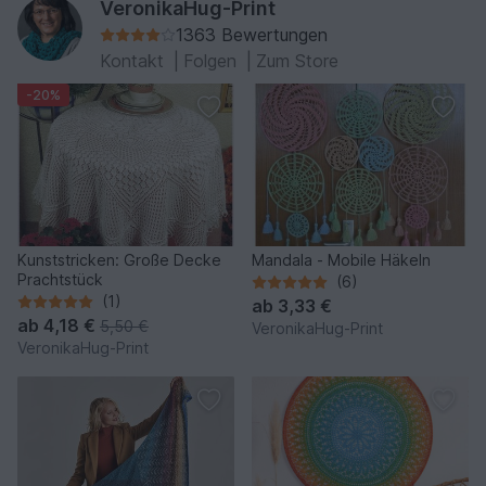
VeronikaHug-Print
1363 Bewertungen
Kontakt
|
Folgen
|
Zum Store
-20%
Kunststricken: Große Decke
Mandala - Mobile Häkeln
Prachtstück
(6)
(1)
ab
3,33 €
ab
4,18 €
5,50 €
VeronikaHug-Print
VeronikaHug-Print