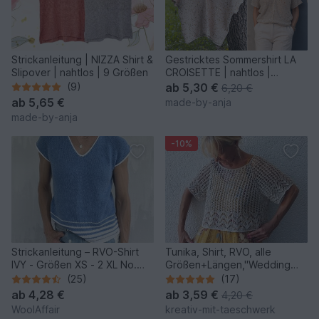
Strickanleitung | NIZZA Shirt &
Gestricktes Sommershirt LA
Slipover | nahtlos | 9 Größen
CROISETTE | nahtlos |
besondere Konstruktion
(9)
ab
5,30 €
6,20 €
ab
5,65 €
made-by-anja
made-by-anja
-10%
Strickanleitung – RVO-Shirt
Tunika, Shirt, RVO, alle
IVY - Größen XS - 2 XL No.
Größen+Längen,"Wedding
250
Day"
(25)
(17)
ab
4,28 €
ab
3,59 €
4,20 €
WoolAffair
kreativ-mit-taeschwerk