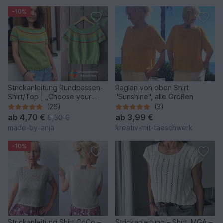
-10%
Strickanleitung Rundpassen-
Raglan von oben Shirt
Shirt/Top | „Choose your
"Sunshine", alle Größen
colors“ | nahtlos
(26)
(3)
ab
4,70 €
ab
3,99 €
5,50 €
made-by-anja
kreativ-mit-taeschwerk
-10%
Strickanleitung Shirt CoCo –
Strickanleitung – Shirt IMGA –