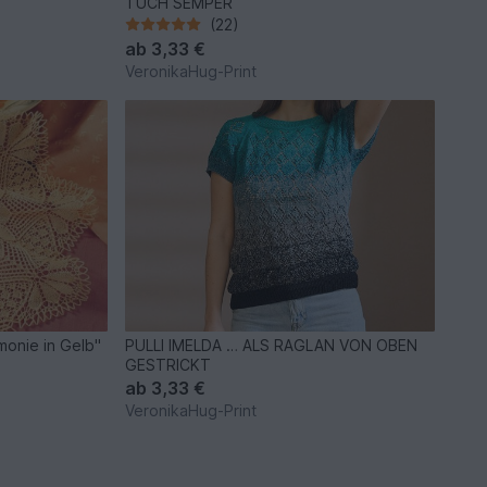
TUCH SEMPER
(22)
ab
3,33 €
VeronikaHug-Print
monie in Gelb"
PULLI IMELDA … ALS RAGLAN VON OBEN
GESTRICKT
ab
3,33 €
VeronikaHug-Print