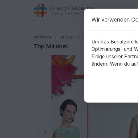
C
razy
P
atterns
Deine kreativen Ideen
Wir verwenden Co
Top Mirakel
Startseite
Stricken
Damen
Tops
Um das Benutzererle
Top Mirakel
Optimierungs- und 
Einige unserer Part
ändern
. Wenn du auf