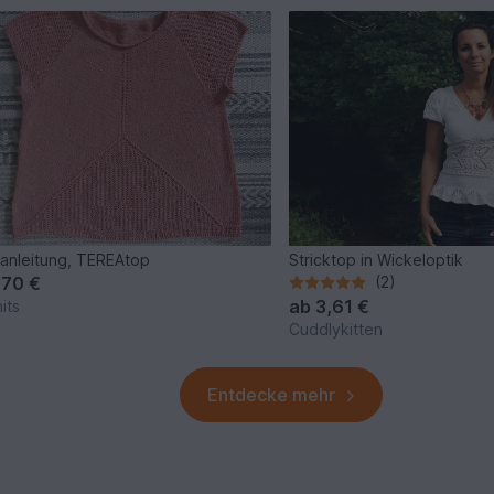
kanleitung, TEREAtop
Stricktop in Wickeloptik
,70 €
(2)
ab
3,61 €
its
Cuddlykitten
Entdecke mehr