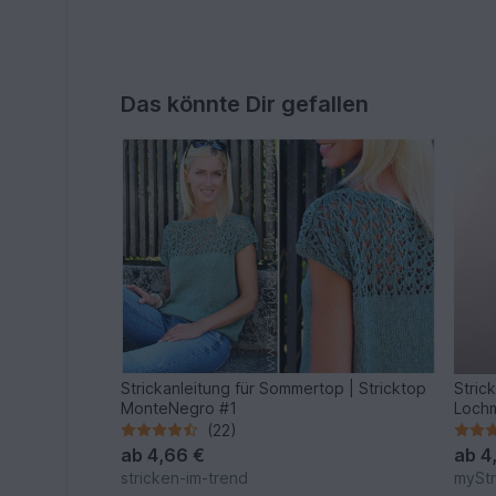
Das könnte Dir gefallen
Strickanleitung für Sommertop | Stricktop
Stric
MonteNegro #1
Loch
(22)
ab
4,66 €
ab
4
stricken-im-trend
myStr