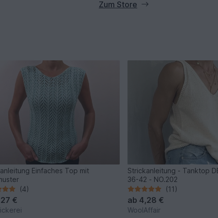
Zum Store
kanleitung Einfaches Top mit
Strickanleitung - Tanktop 
muster
36-42 - NO.202
(4)
(11)
,27 €
ab
4,28 €
ickerei
WoolAffair