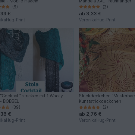
la - Mobile Häkeln
Mandala XXL Traumfänger
(6)
(2)
,33 €
ab
3,33 €
ikaHug-Print
VeronikaHug-Print
"Cocktail " stricken mit 1 Woolly
Strickdeckchen "Musterhar
 - BOBBEL
Kunststrickdeckchen
(39)
(3)
,38 €
ab
2,76 €
ikaHug-Print
VeronikaHug-Print