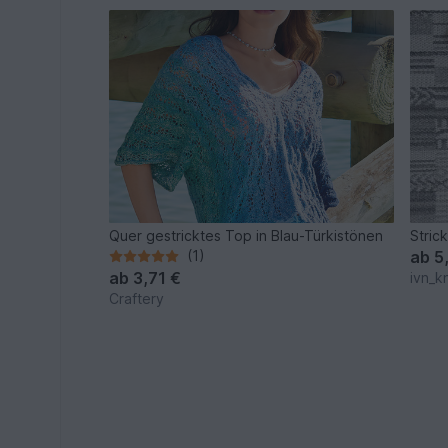
Quer gestricktes Top in Blau-Türkistönen
Stric
(1)
ab
5
ab
3,71 €
ivn_kn
Craftery