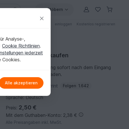
Stöbern
ungen
Anleitungen mit Rabatt
einloggen
Kostenlos registrieren
ür Analyse-,
d
Cookie Richtlinien
.
nstellungen jederzeit
Strickanleitung kaufen
e Cookies.
Du kannst die Anleitung sofort nach dem Eingang
der Zahlung herunterladen.
Alle akzeptieren
Autor:
VeronikaHug-Print
Folgen
1.642
Sprache: Deutsch
2,50 €
Preis:
Mit dem Guthaben-Konto: 2,38 €
Alle Preisangaben inkl. MwSt.