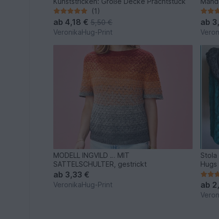
Kunststricken: Große Decke Prachtstück
Manda
(1)
ab
4,18 €
ab
3
5,50 €
VeronikaHug-Print
Veron
MODELL INGVILD … MIT
Stola 
SATTELSCHULTER, gestrickt
Hugs
ab
3,33 €
ab
2
VeronikaHug-Print
Veron