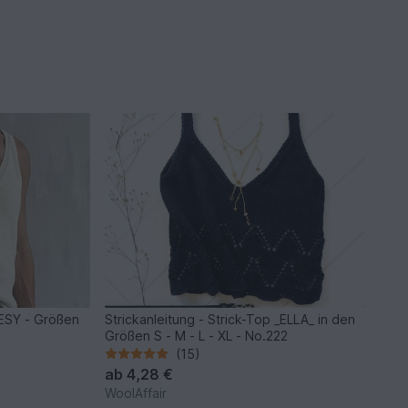
DESY - Größen
Strickanleitung - Strick-Top _ELLA_ in den
Größen S - M - L - XL - No.222
(15)
ab
4,28 €
WoolAffair