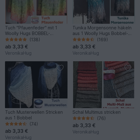
Tuch "Pfauenfeder" mit 1
Tunika Morgensonne häkeln
Woolly Hugs BOBBEL-
aus 1 Woolly Hugs Bobbel-
COTTON stricken
Cotton mit Veronika Hug
(138)
(169)
ab
3,33 €
ab
3,33 €
VeronikaHug
VeronikaHug
Tuch Musterwellen Stricken
Schal Multimus stricken
aus 1 Bobbel
(76)
(74)
ab
3,33 €
ab
3,33 €
VeronikaHug
VeronikaHug