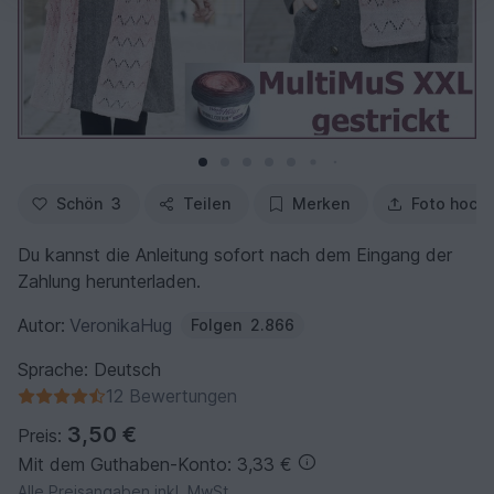
Schön
3
Teilen
Merken
Foto hoch
Du kannst die Anleitung sofort nach dem Eingang der
Zahlung herunterladen.
Autor:
VeronikaHug
Folgen
2.866
Sprache: Deutsch
12 Bewertungen
3,50 €
Preis:
Mit dem Guthaben-Konto: 3,33 €
Alle Preisangaben inkl. MwSt.