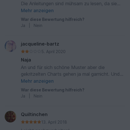
Die Anleitungen sind mühsam zu lesen, da sie
ungenau von Hand gezeichnet sind. Habe sie
Mehr anzeigen
vorerst wieder zur Seite gelegt.
War diese Bewertung hilfreich?
Ja
|
Nein
jacqueline-bartz
5. April 2020
Naja
An und für sich schöne Muster aber die
gekritzelten Charts gehen ja mal garnicht. Und
dann auch wirklich hingeschmiert so das ich es
Mehr anzeigen
mir alles nochmal selbst wesentlich ordentlicher
War diese Bewertung hilfreich?
und übersichtlicher auf das Papier gebracht
Ja
|
Nein
habe. Ich kenne so etwas nicht und werde von
Ihnen auch keine Anleitung mehr kaufen.
Schade.
Quiltinchen
13. April 2018