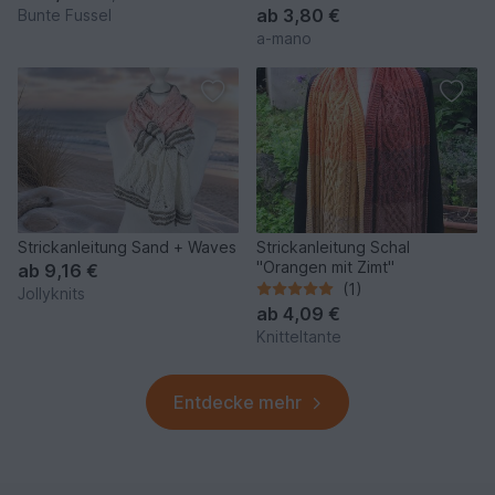
ab
3,80 €
Bunte Fussel
a-mano
Strickanleitung Sand + Waves
Strickanleitung Schal
"Orangen mit Zimt"
ab
9,16 €
(1)
Jollyknits
ab
4,09 €
Knitteltante
Entdecke mehr