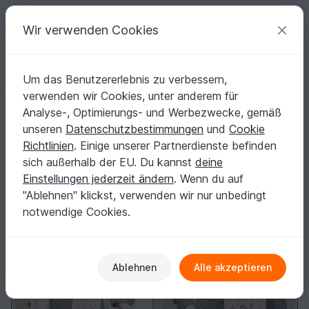
C
razy
P
atterns
Deine kreativen Ideen
Wir verwenden Cookies
Um das Benutzererlebnis zu verbessern,
Deutsch | € (EUR)
einloggen
Kostenlos registrieren
verwenden wir Cookies, unter anderem für
MultiMuS XXL gestrickt mit 2 BOBBEL Woolly Hugs COTTON
Startseite
Stricken
Schals
Weitere Schals
Analyse-, Optimierungs- und Werbezwecke, gemäß
MultiMuS XXL gestrickt mit 2 BOBBEL Woolly
unseren
Datenschutzbestimmungen
und
Cookie
Hugs COTTON
Richtlinien
. Einige unserer Partnerdienste befinden
sich außerhalb der EU. Du kannst
deine
Einstellungen jederzeit ändern
. Wenn du auf
"Ablehnen" klickst, verwenden wir nur unbedingt
notwendige Cookies.
Ablehnen
Alle akzeptieren