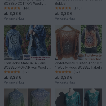
BOBBEL-COTTON Woolly
Bobbel
Hugs häkeln
(144)
(175)
ab
3,33 €
ab
3,33 €
VeronikaHug
VeronikaHug
Kreisjacke MANDALA - aus
Zipfel-Weste "Blüten-Trio" mit
BOBBEL-MOHAIR von Woolly
1 Woolly Hugs BOBBEL häkeln
Hugs gehäkelt
(82)
(52)
ab
3,33 €
ab
3,33 €
VeronikaHug
VeronikaHug