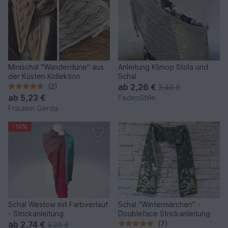
Minischal "Wanderdüne" aus
Anleitung Klimop Stola und
der Küsten Kollektion
Schal
(2)
ab
2,26 €
3,40 €
ab
5,23 €
FadenStille
Fräulein Gerda
-10%
Schal Westow mit Farbverlauf
Schal "Wintermärchen" -
- Strickanleitung
Doubleface Strickanleitung
ab
2,74 €
(7)
3,20 €