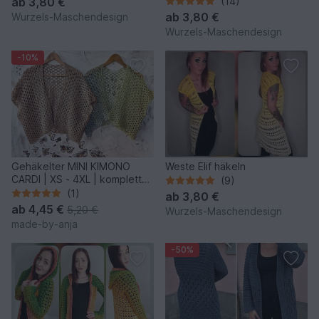
ab
3,80 €
(14)
ab
3,80 €
Wurzels-Maschendesign
Wurzels-Maschendesign
-10%
Gehäkelter MINI KIMONO
Weste Elif häkeln
CARDI | XS - 4XL | komplett
(9)
anpassbar
(1)
ab
3,80 €
ab
4,45 €
5,20 €
Wurzels-Maschendesign
made-by-anja
-50%