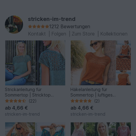
stricken-im-trend
1212 Bewertungen
Kontakt
|
Folgen
|
Zum Store
|
Kollektionen
Strickanleitung für
Häkelanleitung für
Sommertop | Stricktop
Sommertop | luftiges
MonteNegro #1
Damentop | Häkeltop
(22)
(2)
MonteNegro #3
ab
4,66 €
ab
4,66 €
stricken-im-trend
stricken-im-trend