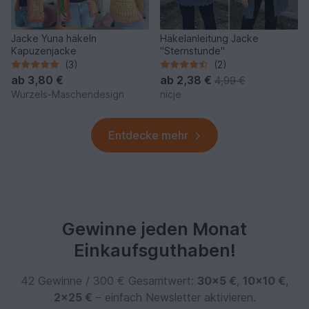
Jacke Yuna häkeln
Häkelanleitung Jacke
Kapuzenjacke
"Sternstunde"
(3)
(2)
ab
3,80 €
ab
2,38 €
4,99 €
Wurzels-Maschendesign
nicje
Entdecke mehr
Gewinne jeden Monat
Einkaufsguthaben!
42 Gewinne / 300 € Gesamtwert:
30×5 €
,
10×10 €
,
2×25 €
– einfach Newsletter aktivieren.