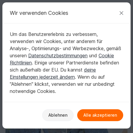
C
razy
P
atterns
Deine kreativen Ideen
Wir verwenden Cookies
Um das Benutzererlebnis zu verbessern,
Deutsch | € (EUR)
einloggen
Kostenlos registrieren
verwenden wir Cookies, unter anderem für
Häkelanleitung für Sommerweste | Casual Flowers #2 | MonteNegro 
Startseite
Häkeln
Damen
Jacken & Westen
Analyse-, Optimierungs- und Werbezwecke, gemäß
Häkelanleitung für Sommerweste | Casual
unseren
Datenschutzbestimmungen
und
Cookie
Flowers #2 | MonteNegro #2
Richtlinien
. Einige unserer Partnerdienste befinden
sich außerhalb der EU. Du kannst
deine
Einstellungen jederzeit ändern
. Wenn du auf
"Ablehnen" klickst, verwenden wir nur unbedingt
notwendige Cookies.
Ablehnen
Alle akzeptieren