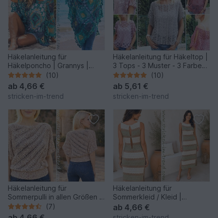
Häkelanleitung für
Häkelanleitung für Häkeltop |
Häkelponcho | Grannys |
3 Tops - 3 Muster - 3 Farben |
Tropical #6 | GrannyCouture
RUSTICHELLO #1
(10)
(10)
#1
ab
4,66 €
ab
5,61 €
stricken-im-trend
stricken-im-trend
Häkelanleitung für
Häkelanleitung für
Sommerpulli in allen Größen |
Sommerkleid / Kleid |
HELIX #1 quergehäkelt
Häkelkleid SERENZA
(7)
ab
4,66 €
ab
4,66 €
stricken-im-trend