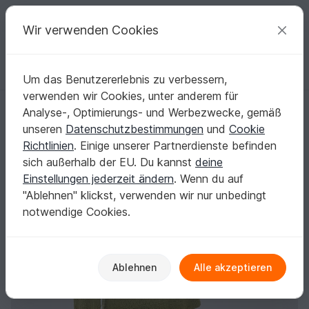
C
razy
P
atterns
Deine kreativen Ideen
Wir verwenden Cookies
Um das Benutzererlebnis zu verbessern,
Deutsch | € (EUR)
einloggen
Kostenlos registrieren
verwenden wir Cookies, unter anderem für
PULLI BLICKFANG SCHULTER, gestrickt
Startseite
Stricken
Damen
Pullover & Poncho
Analyse-, Optimierungs- und Werbezwecke, gemäß
PULLI BLICKFANG SCHULTER, gestrickt
unseren
Datenschutzbestimmungen
und
Cookie
Richtlinien
. Einige unserer Partnerdienste befinden
sich außerhalb der EU. Du kannst
deine
Einstellungen jederzeit ändern
. Wenn du auf
"Ablehnen" klickst, verwenden wir nur unbedingt
notwendige Cookies.
Ablehnen
Alle akzeptieren