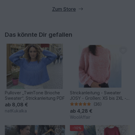
Zum Store
Das könnte Dir gefallen
Pullover „TwinTone Brioche
Strickanleitung - Sweater
Sweater“, Strickanleitung PDF
JOSY - Größen: XS bis 2XL -
No.235E
ab
8,08 €
(36)
ab
4,28 €
natKukalka
WoolAffair
-10%