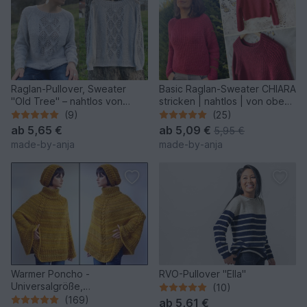
Raglan-Pullover, Sweater
Basic Raglan-Sweater CHIARA
"Old Tree" – nahtlos von
stricken | nahtlos | von oben |
oben gestrickt
8 Größen
(9)
(25)
ab
5,65 €
ab
5,09 €
5,95 €
made-by-anja
made-by-anja
Warmer Poncho -
RVO-Pullover "Ella"
Universalgröße,
(10)
Strickanleitung für Anfänger
(169)
ab
5,61 €