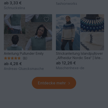
ab
3,33 €
fashionworks
Schnuckelina
Anleitung Pullunder Emily
Strickanleitung Islandpullover
„Alfheidur Nordic Sea“ | Ístex
(8)
Léttlopi |
ab
12,26 €
ab
4,28 €
Maschenhexe-de
Andreas-Gluecksmasche
Entdecke mehr