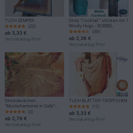
TUCH SEMPER
Stola "Cocktail " stricken mit 1
Woolly Hugs - BOBBEL
(22)
(39)
ab
3,33 €
ab
2,38 €
VeronikaHug-Print
VeronikaHug-Print
Strickdeckchen
TUCH BLÄTTER-TRÖPFCHEN
"Musterharmonie in Gelb"
(11)
Kunststrickdeckchen
(3)
ab
3,33 €
ab
2,76 €
VeronikaHug-Print
VeronikaHug-Print